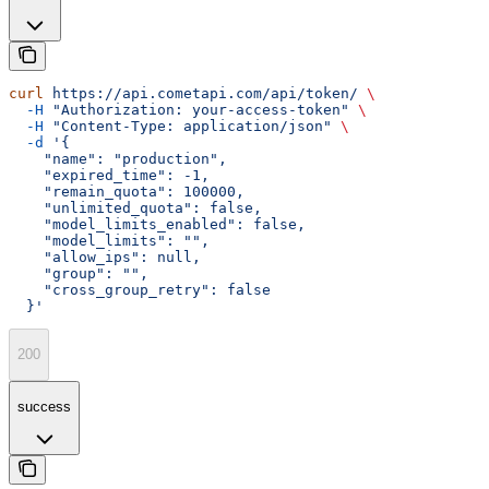
curl
 https://api.cometapi.com/api/token/
 \
  -H
 "Authorization: your-access-token"
 \
  -H
 "Content-Type: application/json"
 \
  -d
 '{
    "name": "production",
    "expired_time": -1,
    "remain_quota": 100000,
    "unlimited_quota": false,
    "model_limits_enabled": false,
    "model_limits": "",
    "allow_ips": null,
    "group": "",
    "cross_group_retry": false
  }'
200
success