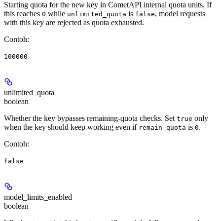
Starting quota for the new key in CometAPI internal quota units. If
this reaches
while
is
, model requests
0
unlimited_quota
false
with this key are rejected as quota exhausted.
Contoh
:
100000
unlimited_quota
boolean
Whether the key bypasses remaining-quota checks. Set
only
true
when the key should keep working even if
is
.
remain_quota
0
Contoh
:
false
model_limits_enabled
boolean