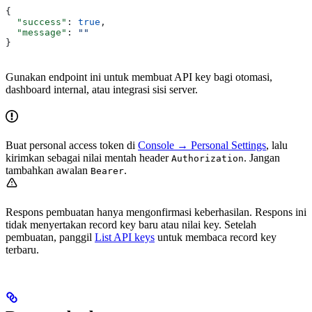
{
  "success"
: 
true
,
  "message"
: 
""
}
Gunakan endpoint ini untuk membuat API key bagi otomasi,
dashboard internal, atau integrasi sisi server.
Buat personal access token di
Console → Personal Settings
, lalu
kirimkan sebagai nilai mentah header
. Jangan
Authorization
tambahkan awalan
.
Bearer
Respons pembuatan hanya mengonfirmasi keberhasilan. Respons ini
tidak menyertakan record key baru atau nilai key. Setelah
pembuatan, panggil
List API keys
untuk membaca record key
terbaru.