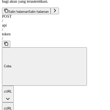
bagi akun yang terautentikasi.
Salin halaman
Salin halaman
POST
/
api
/
token
/
Coba
cURL
cURL