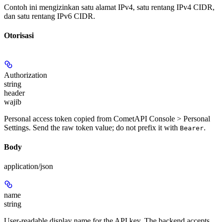
Contoh ini mengizinkan satu alamat IPv4, satu rentang IPv4 CIDR,
dan satu rentang IPv6 CIDR.
Otorisasi
Authorization
string
header
wajib
Personal access token copied from CometAPI Console > Personal
Settings. Send the raw token value; do not prefix it with
.
Bearer
Body
application/json
name
string
User-readable display name for the API key. The backend accepts