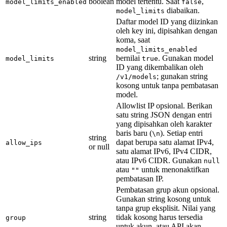
boolean
model tertentu. Saat
,
model_limits_enabled
false
diabaikan.
model_limits
Daftar model ID yang diizinkan
oleh key ini, dipisahkan dengan
koma, saat
model_limits_enabled
string
bernilai
. Gunakan model
model_limits
true
ID yang dikembalikan oleh
; gunakan string
/v1/models
kosong untuk tanpa pembatasan
model.
Allowlist IP opsional. Berikan
satu string JSON dengan entri
yang dipisahkan oleh karakter
baris baru (
). Setiap entri
\n
string
dapat berupa satu alamat IPv4,
allow_ips
or null
satu alamat IPv6, IPv4 CIDR,
atau IPv6 CIDR. Gunakan
null
atau
untuk menonaktifkan
""
pembatasan IP.
Pembatasan grup akun opsional.
Gunakan string kosong untuk
tanpa grup eksplisit. Nilai yang
string
tidak kosong harus tersedia
group
untuk akun, atau API akan