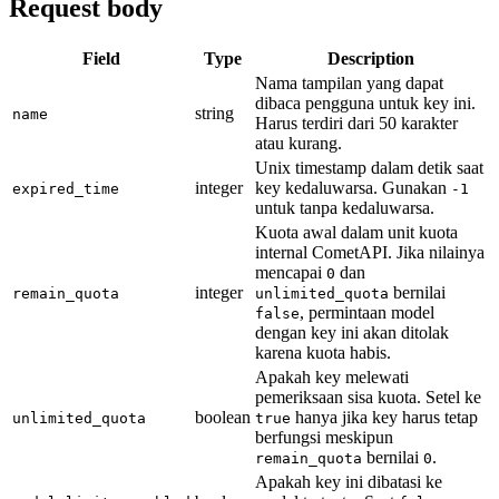
Request body
Field
Type
Description
Nama tampilan yang dapat
dibaca pengguna untuk key ini.
string
name
Harus terdiri dari 50 karakter
atau kurang.
Unix timestamp dalam detik saat
integer
key kedaluwarsa. Gunakan
expired_time
-1
untuk tanpa kedaluwarsa.
Kuota awal dalam unit kuota
internal CometAPI. Jika nilainya
mencapai
dan
0
integer
bernilai
remain_quota
unlimited_quota
, permintaan model
false
dengan key ini akan ditolak
karena kuota habis.
Apakah key melewati
pemeriksaan sisa kuota. Setel ke
boolean
hanya jika key harus tetap
unlimited_quota
true
berfungsi meskipun
bernilai
.
remain_quota
0
Apakah key ini dibatasi ke