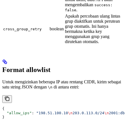
mengembalikan
success:
.
false
Apakah percobaan ulang lintas
grup diaktifkan untuk perutean
grup otomatis. Ini hanya
boolean
cross_group_retry
bermakna ketika key
menggunakan grup yang
dirutekan otomatis.
Format allowlist
Untuk mengizinkan beberapa IP atau rentang CIDR, kirim sebagai
satu string JSON dengan
di antara entri:
\n
{
  "allow_ips"
: 
"198.51.100.10
\n
203.0.113.0/24
\n
2001:db8
}