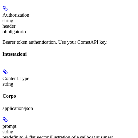
Authorization
string
header
obbligatorio
Bearer token authentication. Use your CometAPI key.
Intestazioni
Content-Type
string
Corpo
application/json
prompt
string
predefinito:
A flat vector illustration of a sailboat at sunset