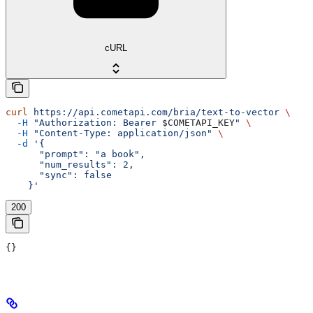
cURL
curl
 https://api.cometapi.com/bria/text-to-vector
 \
  -H
 "Authorization: Bearer 
$COMETAPI_KEY
"
 \
  -H
 "Content-Type: application/json"
 \
  -d
 '{
      "prompt": "a book",
      "num_results": 2,
      "sync": false
    }'
200
{}