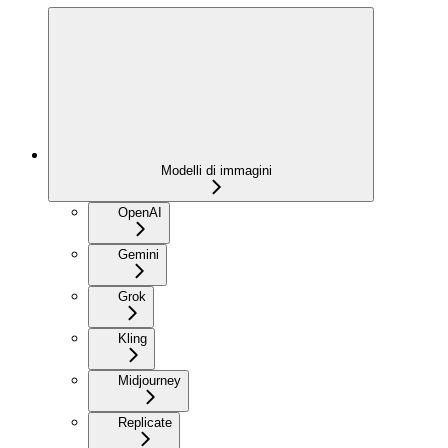
Modelli di immagini
OpenAI
Gemini
Grok
Kling
Midjourney
Replicate