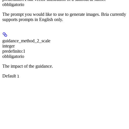
obbligatorio
The prompt you would like to use to generate images. Bria currently
supports prompts in English only.
guidance_method_2_scale
integer
predefinito:
1
obbligatorio
The impact of the guidance.
Default
1
num_results
integer
The aspect ratio of the image. When a ControlNet is being used, the
aspect ratio is defined by the guidance image and this parameter is
ignored. Default
4