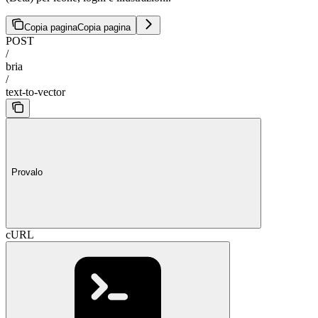
Copia pagina
Copia pagina
POST
/
bria
/
text-to-vector
Provalo
cURL