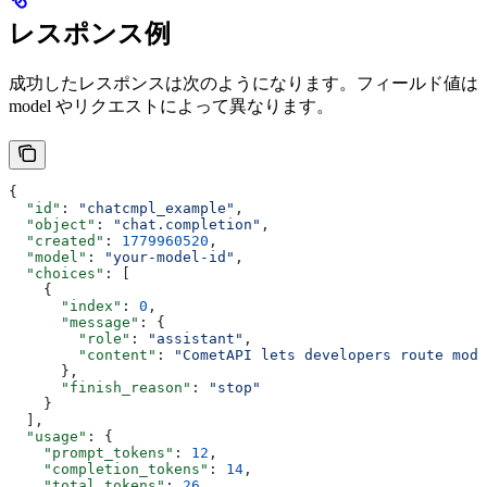
レスポンス例
成功したレスポンスは次のようになります。フィールド値は
model やリクエストによって異なります。
{
  "id"
: 
"chatcmpl_example"
,
  "object"
: 
"chat.completion"
,
  "created"
: 
1779960520
,
  "model"
: 
"your-model-id"
,
  "choices"
: [
    {
      "index"
: 
0
,
      "message"
: {
        "role"
: 
"assistant"
,
        "content"
: 
"CometAPI lets developers route mode
      },
      "finish_reason"
: 
"stop"
    }
  ],
  "usage"
: {
    "prompt_tokens"
: 
12
,
    "completion_tokens"
: 
14
,
    "total_tokens"
: 
26