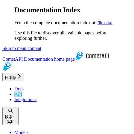
Documentation Index
Fetch the complete documentation index at:
/llms.txt
Use this file to discover all available pages before
exploring further.
Skip to main content
CometAPI Documentation
home page
日本語
Docs
API
Integrations
検索...
⌘
K
Models