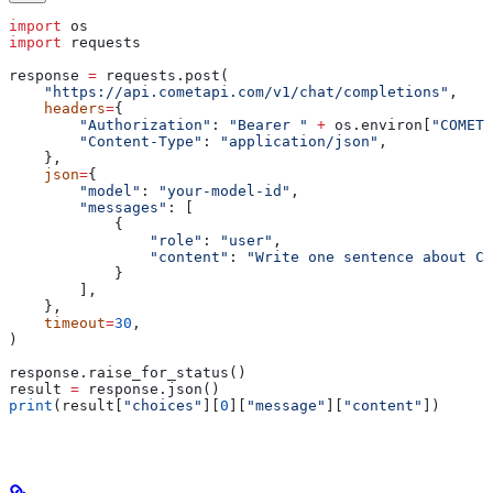
import
 os
import
 requests
response 
=
 requests.post(
    "https://api.cometapi.com/v1/chat/completions"
,
    headers
=
{
        "Authorization"
: 
"Bearer "
 +
 os.environ[
"COMETA
        "Content-Type"
: 
"application/json"
,
    },
    json
=
{
        "model"
: 
"your-model-id"
,
        "messages"
: [
            {
                "role"
: 
"user"
,
                "content"
: 
"Write one sentence about Co
            }
        ],
    },
    timeout
=
30
,
)
response.raise_for_status()
result 
=
 response.json()
print
(result[
"choices"
][
0
][
"message"
][
"content"
])