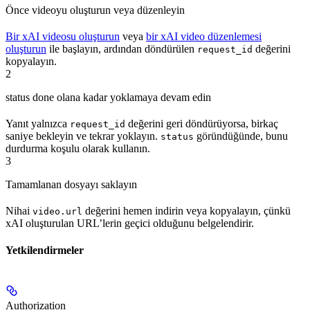
Önce videoyu oluşturun veya düzenleyin
Bir xAI videosu oluşturun
veya
bir xAI video düzenlemesi
oluşturun
ile başlayın, ardından döndürülen
değerini
request_id
kopyalayın.
2
status done olana kadar yoklamaya devam edin
Yanıt yalnızca
değerini geri döndürüyorsa, birkaç
request_id
saniye bekleyin ve tekrar yoklayın.
göründüğünde, bunu
status
durdurma koşulu olarak kullanın.
3
Tamamlanan dosyayı saklayın
Nihai
değerini hemen indirin veya kopyalayın, çünkü
video.url
xAI oluşturulan URL’lerin geçici olduğunu belgelendirir.
Yetkilendirmeler
Authorization