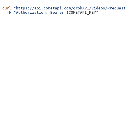
curl
 "https://api.cometapi.com/grok/v1/videos/<request_
  -H
 "Authorization: Bearer 
$COMETAPI_KEY
"
200
accepted
{
  "request_id"
: 
"<request_id>"
}