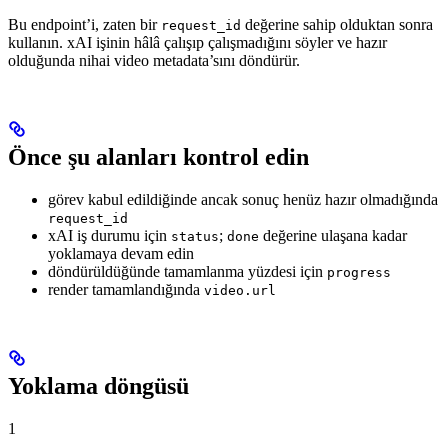
Bu endpoint’i, zaten bir
değerine sahip olduktan sonra
request_id
kullanın. xAI işinin hâlâ çalışıp çalışmadığını söyler ve hazır
olduğunda nihai video metadata’sını döndürür.
Önce şu alanları kontrol edin
görev kabul edildiğinde ancak sonuç henüz hazır olmadığında
request_id
xAI iş durumu için
;
değerine ulaşana kadar
status
done
yoklamaya devam edin
döndürüldüğünde tamamlanma yüzdesi için
progress
render tamamlandığında
video.url
Yoklama döngüsü
1