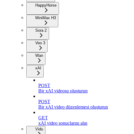
HappyHorse
MiniMax H3
Sora 2
Veo 3
Wan
xAI
POST
Bir xAI videosu oluşturun
POST
Bir xAI video düzenlemesi oluşturun
GET
xAI video sonuçlarını alın
Vidu