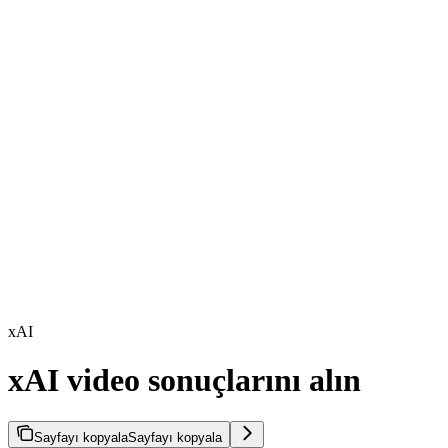
xAI
xAI video sonuçlarını alın
Sayfayı kopyala
Sayfayı kopyala