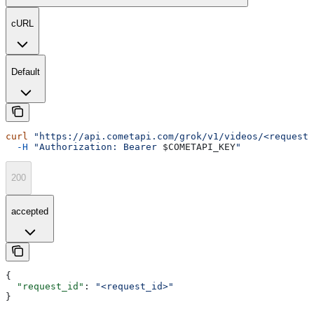
cURL
Default
curl
 "https://api.cometapi.com/grok/v1/videos/<request_
  -H
 "Authorization: Bearer 
$COMETAPI_KEY
"
200
accepted
{
  "request_id"
: 
"<request_id>"
}