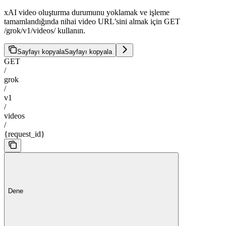
xAI video oluşturma durumunu yoklamak ve işleme
tamamlandığında nihai video URL’sini almak için GET
/grok/v1/videos/
kullanın.
Sayfayı kopyala
Sayfayı kopyala
GET
/
grok
/
v1
/
videos
/
{request_id}
Dene