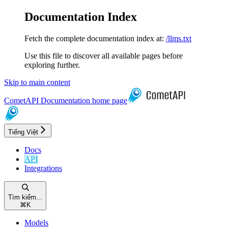
Documentation Index
Fetch the complete documentation index at:
/llms.txt
Use this file to discover all available pages before
exploring further.
Skip to main content
CometAPI Documentation
home page
Tiếng Việt
Docs
API
Integrations
Tìm kiếm...
⌘
K
Models