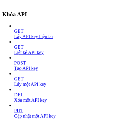
Khóa API
GET
Lấy API key hiện tại
GET
Liệt kê API key
POST
Tạo API key
GET
Lấy một API key
DEL
Xóa một API key
PUT
Cập nhật một API key