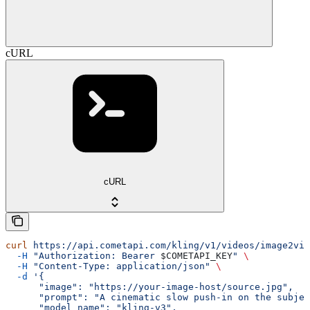
cURL
cURL
curl
 https://api.cometapi.com/kling/v1/videos/image2vid
  -H
 "Authorization: Bearer 
$COMETAPI_KEY
"
 \
  -H
 "Content-Type: application/json"
 \
  -d
 '{
      "image": "https://your-image-host/source.jpg",
      "prompt": "A cinematic slow push-in on the subjec
      "model_name": "kling-v3",