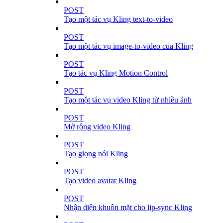
POST
Tạo một tác vụ Kling text-to-video
POST
Tạo một tác vụ image-to-video của Kling
POST
Tạo tác vụ Kling Motion Control
POST
Tạo một tác vụ video Kling từ nhiều ảnh
POST
Mở rộng video Kling
POST
Tạo giọng nói Kling
POST
Tạo video avatar Kling
POST
Nhận diện khuôn mặt cho lip-sync Kling