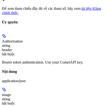
Để xem tham chiếu đầy đủ về các tham số, hãy xem
tài liệu Kling
chính thức
.
Ủy quyền
Authorization
string
header
bắt buộc
Bearer token authentication. Use your CometAPI key.
Nội dung
application/json
image
string
bắt buộc