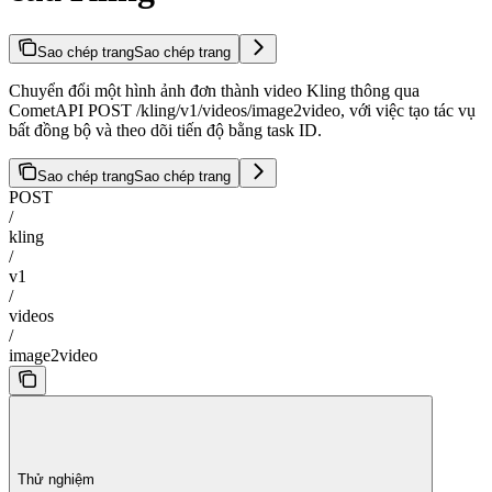
Sao chép trang
Sao chép trang
Chuyển đổi một hình ảnh đơn thành video Kling thông qua
CometAPI POST /kling/v1/videos/image2video, với việc tạo tác vụ
bất đồng bộ và theo dõi tiến độ bằng task ID.
Sao chép trang
Sao chép trang
POST
/
kling
/
v1
/
videos
/
image2video
Thử nghiệm