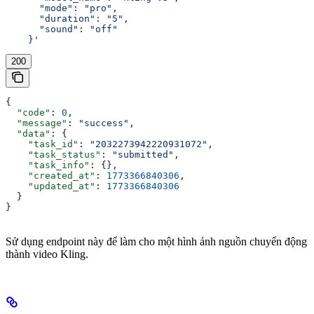
      "mode": "pro",
      "duration": "5",
      "sound": "off"
    }'
200
{
  "code"
: 
0
,
  "message"
: 
"success"
,
  "data"
: {
    "task_id"
: 
"2032273942220931072"
,
    "task_status"
: 
"submitted"
,
    "task_info"
: {},
    "created_at"
: 
1773366840306
,
    "updated_at"
: 
1773366840306
  }
}
Sử dụng endpoint này để làm cho một hình ảnh nguồn chuyển động
thành video Kling.