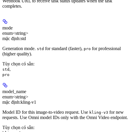
Webhook URL to receive task status updates when the task
completes.
mode
enum<string>
mặc định:
std
Generation mode.
for standard (faster),
for professional
std
pro
(higher quality).
Tùy chọn có sẵn
:
,
std
pro
model_name
enum<string>
mặc định:
kling-v1
Model ID for this image-to-video request. Use
for new
kling-v3
requests. Use Omni model IDs only with the Omni Video endpoint.
Tùy chọn có sẵn
: