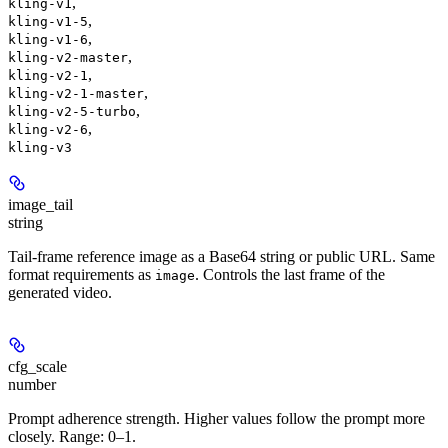
,
kling-v1
,
kling-v1-5
,
kling-v1-6
,
kling-v2-master
,
kling-v2-1
,
kling-v2-1-master
,
kling-v2-5-turbo
,
kling-v2-6
kling-v3
image_tail
string
Tail-frame reference image as a Base64 string or public URL. Same
format requirements as
. Controls the last frame of the
image
generated video.
cfg_scale
number
Prompt adherence strength. Higher values follow the prompt more
closely. Range: 0–1.