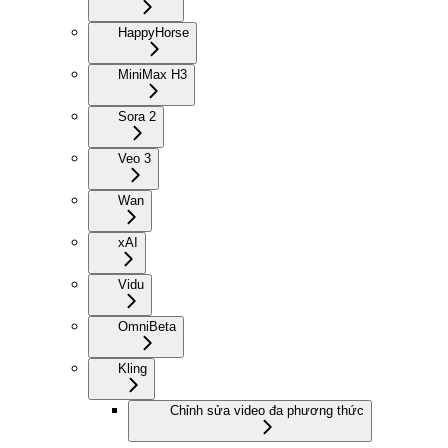
HappyHorse
MiniMax H3
Sora 2
Veo 3
Wan
xAI
Vidu
Omni
Beta
Kling
Chỉnh sửa video đa phương thức