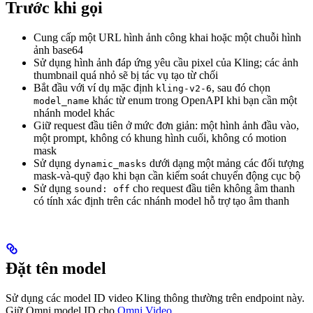
Trước khi gọi
Cung cấp một URL hình ảnh công khai hoặc một chuỗi hình
ảnh base64
Sử dụng hình ảnh đáp ứng yêu cầu pixel của Kling; các ảnh
thumbnail quá nhỏ sẽ bị tác vụ tạo từ chối
Bắt đầu với ví dụ mặc định
, sau đó chọn
kling-v2-6
khác từ enum trong OpenAPI khi bạn cần một
model_name
nhánh model khác
Giữ request đầu tiên ở mức đơn giản: một hình ảnh đầu vào,
một prompt, không có khung hình cuối, không có motion
mask
Sử dụng
dưới dạng một mảng các đối tượng
dynamic_masks
mask-và-quỹ đạo khi bạn cần kiểm soát chuyển động cục bộ
Sử dụng
cho request đầu tiên không âm thanh
sound: off
có tính xác định trên các nhánh model hỗ trợ tạo âm thanh
Đặt tên model
Sử dụng các model ID video Kling thông thường trên endpoint này.
Giữ Omni model ID cho
Omni Video
.