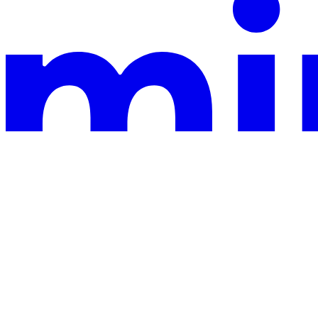
This documentation is built and hosted on Mintlify, a developer
documentation platform
cURL