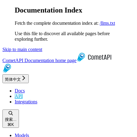
Documentation Index
Fetch the complete documentation index at:
/llms.txt
Use this file to discover all available pages before
exploring further.
Skip to main content
CometAPI Documentation
home page
简体中文
Docs
API
Integrations
搜索...
⌘
K
Models