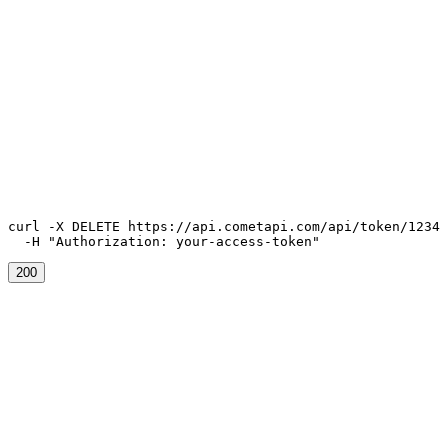
cURL
curl -X DELETE https://api.cometapi.com/api/token/1234 
  -H "Authorization: your-access-token"
200
{

  "success": true,

  "message": ""

}