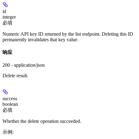
id
integer
必填
Numeric API key ID returned by the list endpoint. Deleting this ID
permanently invalidates that key value.
响应
200 - application/json
Delete result.
success
boolean
必填
Whether the delete operation succeeded.
示例
: