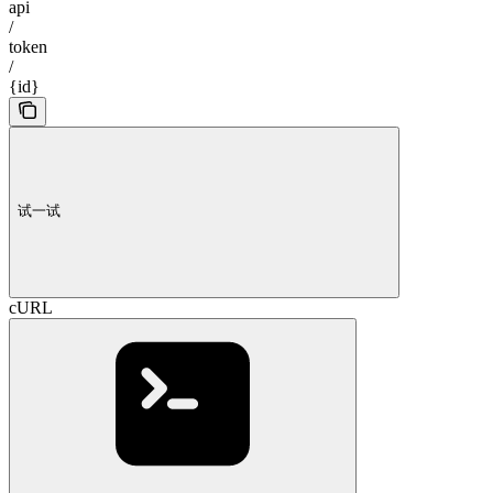
api
/
token
/
{id}
试一试
cURL