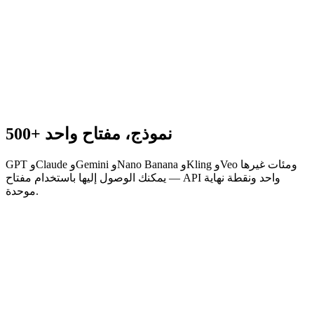
500+ نموذج، مفتاح واحد
GPT وClaude وGemini وNano Banana وKling وVeo ومئات غيرها
— يمكنك الوصول إليها باستخدام مفتاح API واحد ونقطة نهاية
موحدة.