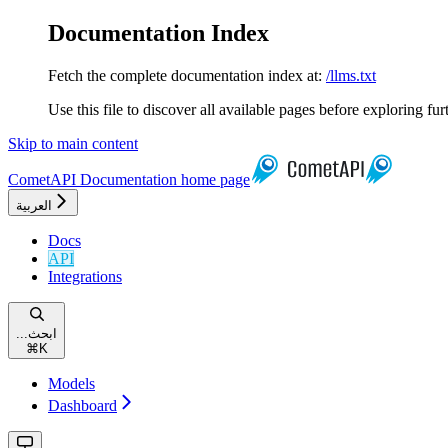
Documentation Index
Fetch the complete documentation index at:
/llms.txt
Use this file to discover all available pages before exploring fur
Skip to main content
CometAPI Documentation
home page
العربية
Docs
API
Integrations
...ابحث
⌘
K
Models
Dashboard