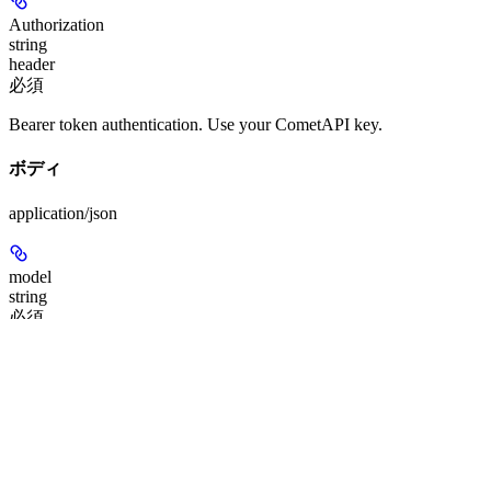
Authorization
string
header
必須
Bearer token authentication. Use your CometAPI key.
ボディ
application/json
model
string
必須
Seedream model ID. This async workflow is documented for
,
,
doubao-seedream-4-0-250828
doubao-seedream-4-5-251128
, and
.
doubao-seedream-5-0-260128
seedream-5-0-pro-260628
Query
or open the
Models page
for account
/v1/models
availability.
例
: