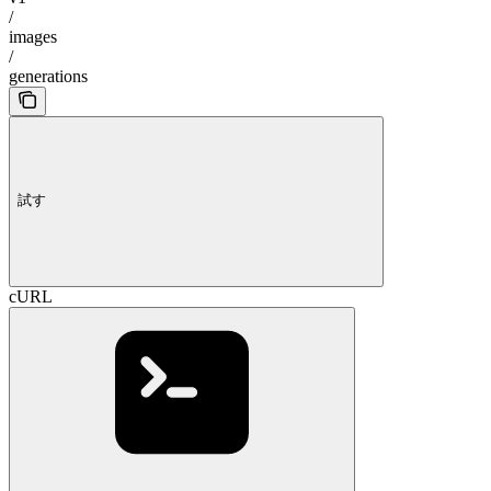
/
images
/
generations
試す
cURL