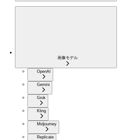
画像モデル
OpenAI
Gemini
Grok
Kling
Midjourney
Replicate