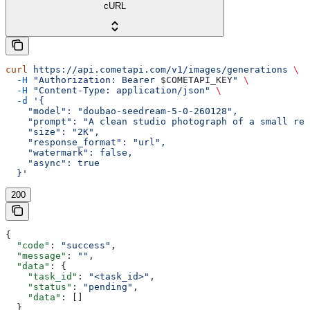
cURL
curl
 https://api.cometapi.com/v1/images/generations
 \
  -H
 "Authorization: Bearer 
$COMETAPI_KEY
"
 \
  -H
 "Content-Type: application/json"
 \
  -d
 '{
    "model": "doubao-seedream-5-0-260128",
    "prompt": "A clean studio photograph of a small red
    "size": "2K",
    "response_format": "url",
    "watermark": false,
    "async": true
  }'
200
{
  "code"
: 
"success"
,
  "message"
: 
""
,
  "data"
: {
    "task_id"
: 
"<task_id>"
,
    "status"
: 
"pending"
,
    "data"
: []
  }