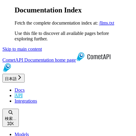
Documentation Index
Fetch the complete documentation index at:
/llms.txt
Use this file to discover all available pages before
exploring further.
Skip to main content
CometAPI Documentation
home page
日本語
Docs
API
Integrations
検索...
⌘
K
Models