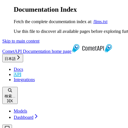
Documentation Index
Fetch the complete documentation index at:
/llms.txt
Use this file to discover all available pages before exploring fur
Skip to main content
CometAPI Documentation
home page
日本語
Docs
API
Integrations
検索...
⌘
K
Models
Dashboard