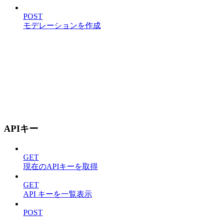
POST
モデレーションを作成
APIキー
GET
現在のAPIキーを取得
GET
API キーを一覧表示
POST