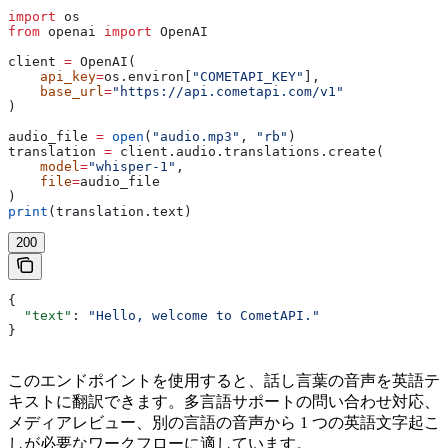
import
 os
from
 openai 
import
 OpenAI
client 
=
 OpenAI(
    api_key
=
os.environ[
"COMETAPI_KEY"
],
    base_url
=
"https://api.cometapi.com/v1"
)
audio_file 
=
 open
(
"audio.mp3"
, 
"rb"
)
translation 
=
 client.audio.translations.create(
    model
=
"whisper-1"
,
    file
=
audio_file
)
print
(translation.text)
200
{
  "text"
: 
"Hello, welcome to CometAPI."
}
このエンドポイントを使用すると、話し言葉の音声を英語テ
キストに翻訳できます。多言語サポートの問い合わせ対応、
メディアレビュー、別の言語の音声から 1 つの英語文字起こ
しが必要なワークフローに適しています。