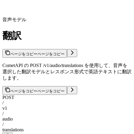
音声モデル
翻訳
ページをコピー
ページをコピー
CometAPI の POST /v1/audio/translations を使用して、音声を
選択した翻訳モデルとレスポンス形式で英語テキストに翻訳
します。
ページをコピー
ページをコピー
POST
/
v1
/
audio
/
translations