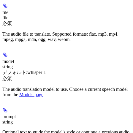
file
file
必須
The audio file to translate. Supported formats: flac, mp3, mp4,
mpeg, mpga, m4a, ogg, wav, webm.
model
string
デフォルト:
whisper-1
必須
The audio translation model to use. Choose a current speech model
from the
Models page
.
prompt
string
Optional text to guide the model's style or continue a previous audio