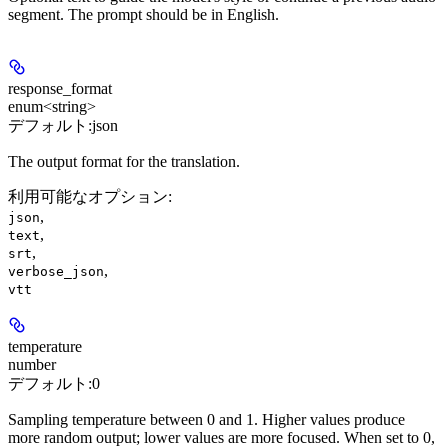
segment. The prompt should be in English.
response_format
enum<string>
デフォルト:
json
The output format for the translation.
利用可能なオプション
:
,
json
,
text
,
srt
,
verbose_json
vtt
temperature
number
デフォルト:
0
Sampling temperature between 0 and 1. Higher values produce
more random output; lower values are more focused. When set to 0,