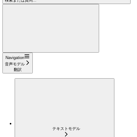
検索または質問...
Navigation
音声モデル
翻訳
テキストモデル