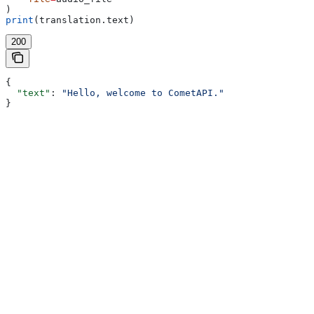
)
print
(translation.text)
200
{
  "text"
: 
"Hello, welcome to CometAPI."
}