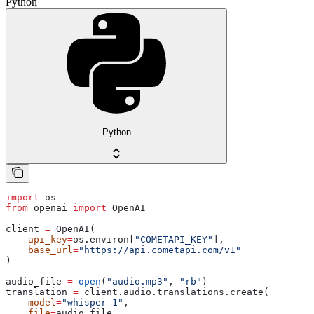
Python
Python
import
 os
from
 openai 
import
 OpenAI
client 
=
 OpenAI(
    api_key
=
os.environ[
"COMETAPI_KEY"
],
    base_url
=
"https://api.cometapi.com/v1"
)
audio_file 
=
 open
(
"audio.mp3"
, 
"rb"
)
translation 
=
 client.audio.translations.create(
    model
=
"whisper-1"
,
    file
=
audio_file