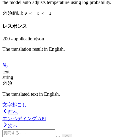
the model auto-adjusts temperature using log probability.
必須範囲
:
0 <= x <= 1
レスポンス
200 - application/json
The translation result in English.
text
string
必須
The translated text in English.
文字起こし
前へ
エンベディング API
次へ