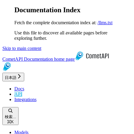
Documentation Index
Fetch the complete documentation index at:
/llms.txt
Use this file to discover all available pages before
exploring further.
Skip to main content
CometAPI Documentation
home page
日本語
Docs
API
Integrations
検索...
⌘
K
Models