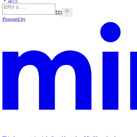
次へ
⌘
I
Powered by