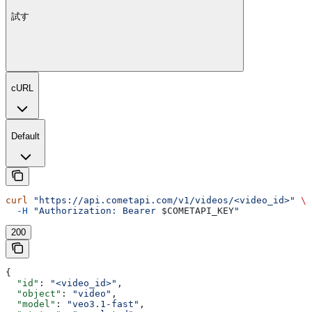
試す
cURL
Default
curl
 "https://api.cometapi.com/v1/videos/<video_id>"
 \
  -H
 "Authorization: Bearer 
$COMETAPI_KEY
"
200
{
  "id"
: 
"<video_id>"
,
  "object"
: 
"video"
,
  "model"
: 
"veo3.1-fast"
,