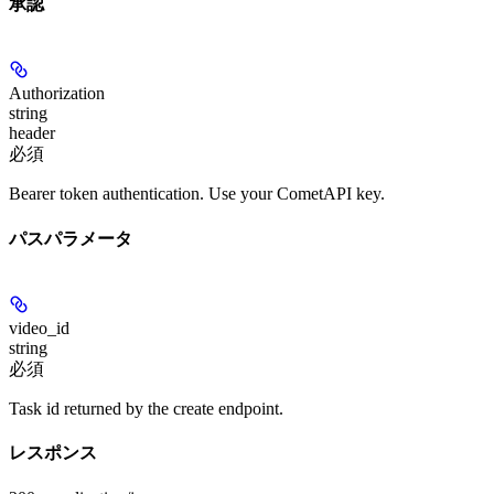
承認
Authorization
string
header
必須
Bearer token authentication. Use your CometAPI key.
パスパラメータ
video_id
string
必須
Task id returned by the create endpoint.
レスポンス