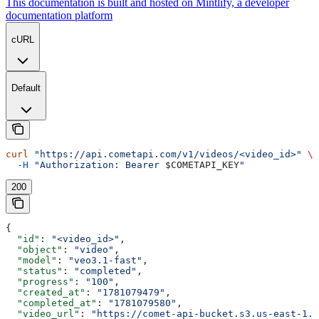
This documentation is built and hosted on Mintlify, a developer
documentation platform
cURL
Default
curl
 "https://api.cometapi.com/v1/videos/<video_id>"
 \
  -H
 "Authorization: Bearer 
$COMETAPI_KEY
"
200
{
  "id"
: 
"<video_id>"
,
  "object"
: 
"video"
,
  "model"
: 
"veo3.1-fast"
,
  "status"
: 
"completed"
,
  "progress"
: 
"100"
,
  "created_at"
: 
"1781079479"
,
  "completed_at"
: 
"1781079580"
,
  "video_url"
: 
"https://comet-api-bucket.s3.us-east-1.a