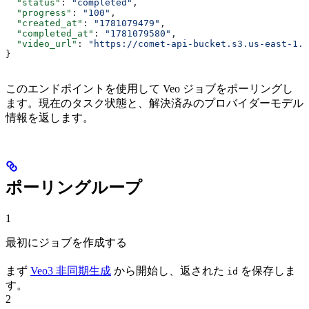
  "status"
: 
"completed"
,
  "progress"
: 
"100"
,
  "created_at"
: 
"1781079479"
,
  "completed_at"
: 
"1781079580"
,
  "video_url"
: 
"https://comet-api-bucket.s3.us-east-1.a
}
このエンドポイントを使用して Veo ジョブをポーリングし
ます。現在のタスク状態と、解決済みのプロバイダーモデル
情報を返します。
ポーリングループ
1
最初にジョブを作成する
まず
Veo3 非同期生成
から開始し、返された
を保存しま
id
す。
2