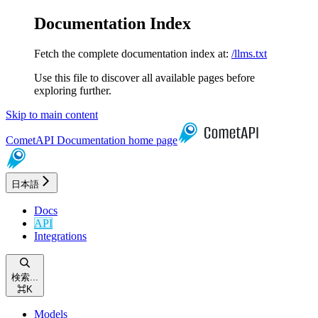
Documentation Index
Fetch the complete documentation index at:
/llms.txt
Use this file to discover all available pages before
exploring further.
Skip to main content
CometAPI Documentation
home page
日本語
Docs
API
Integrations
検索...
⌘
K
Models