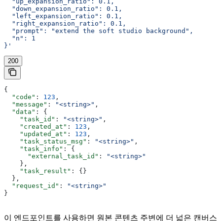
  "up_expansion_ratio": 0.1,
  "down_expansion_ratio": 0.1,
  "left_expansion_ratio": 0.1,
  "right_expansion_ratio": 0.1,
  "prompt": "extend the soft studio background",
  "n": 1
}'
200
{
  "code"
: 
123
,
  "message"
: 
"<string>"
,
  "data"
: {
    "task_id"
: 
"<string>"
,
    "created_at"
: 
123
,
    "updated_at"
: 
123
,
    "task_status_msg"
: 
"<string>"
,
    "task_info"
: {
      "external_task_id"
: 
"<string>"
    },
    "task_result"
: {}
  },
  "request_id"
: 
"<string>"
}
이 엔드포인트를 사용하면 원본 콘텐츠 주변에 더 넓은 캔버스