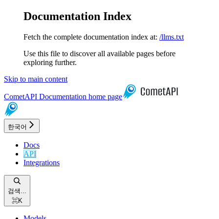
Documentation Index
Fetch the complete documentation index at:
/llms.txt
Use this file to discover all available pages before
exploring further.
Skip to main content
CometAPI Documentation
home page
한국어
Docs
API
Integrations
검색...
⌘
K
Models