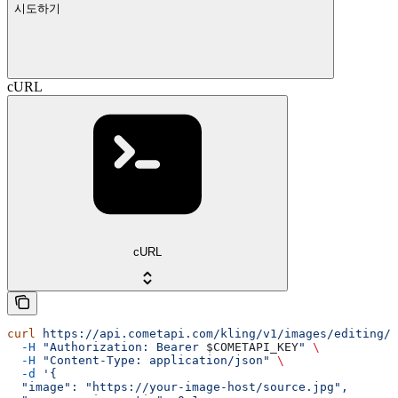
시도하기
cURL
cURL
curl
 https://api.cometapi.com/kling/v1/images/editing/e
  -H
 "Authorization: Bearer 
$COMETAPI_KEY
"
 \
  -H
 "Content-Type: application/json"
 \
  -d
 '{
  "image": "https://your-image-host/source.jpg",