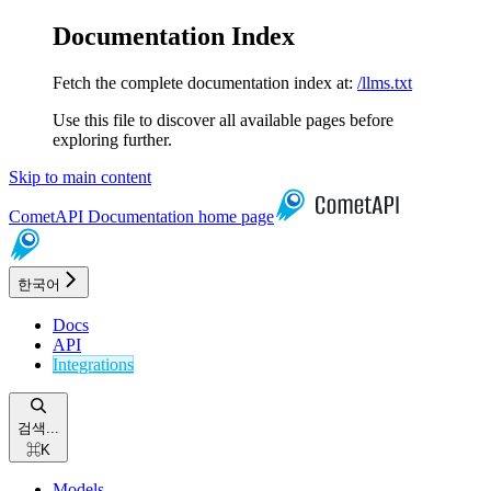
Documentation Index
Fetch the complete documentation index at:
/llms.txt
Use this file to discover all available pages before
exploring further.
Skip to main content
CometAPI Documentation
home page
한국어
Docs
API
Integrations
검색...
⌘
K
Models