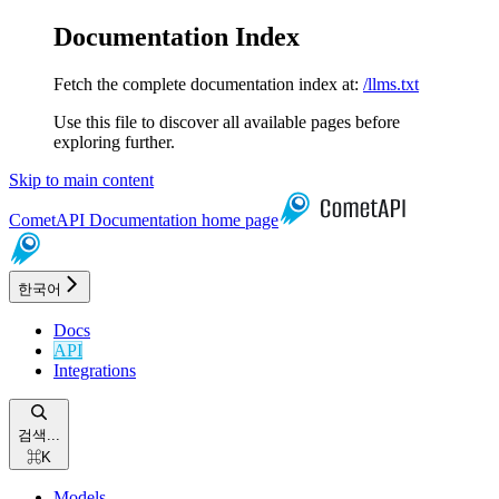
Documentation Index
Fetch the complete documentation index at:
/llms.txt
Use this file to discover all available pages before
exploring further.
Skip to main content
CometAPI Documentation
home page
한국어
Docs
API
Integrations
검색...
⌘
K
Models