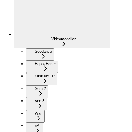
Videomodellen
Seedance
HappyHorse
MiniMax H3
Sora 2
Veo 3
Wan
xAI