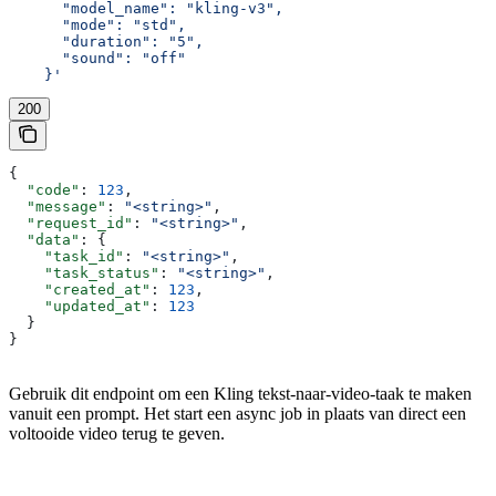
      "model_name": "kling-v3",
      "mode": "std",
      "duration": "5",
      "sound": "off"
    }'
200
{
  "code"
: 
123
,
  "message"
: 
"<string>"
,
  "request_id"
: 
"<string>"
,
  "data"
: {
    "task_id"
: 
"<string>"
,
    "task_status"
: 
"<string>"
,
    "created_at"
: 
123
,
    "updated_at"
: 
123
  }
}
Gebruik dit endpoint om een Kling tekst-naar-video-taak te maken
vanuit een prompt. Het start een async job in plaats van direct een
voltooide video terug te geven.