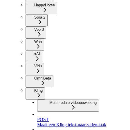
HappyHorse
Sora 2
Veo 3
Wan
xAI
Vidu
Omni
Beta
Kling
Multimodale videobewerking
POST
Maak een Kling tekst-naar-video-taak