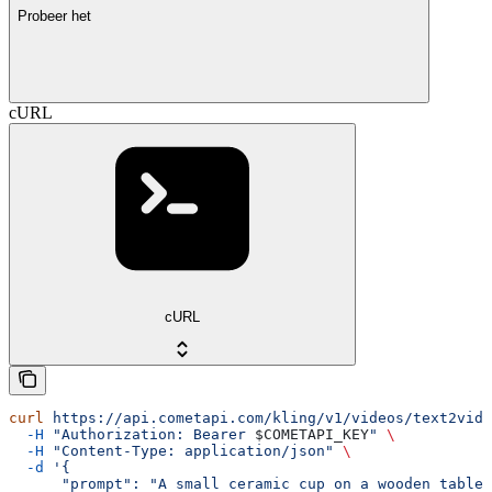
Probeer het
cURL
cURL
curl
 https://api.cometapi.com/kling/v1/videos/text2vide
  -H
 "Authorization: Bearer 
$COMETAPI_KEY
"
 \
  -H
 "Content-Type: application/json"
 \
  -d
 '{
      "prompt": "A small ceramic cup on a wooden table,