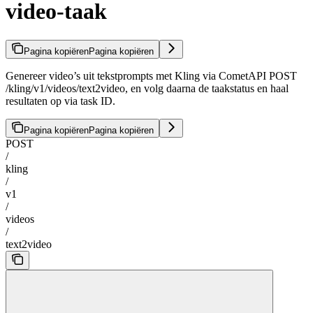
video-taak
Pagina kopiëren
Pagina kopiëren
Genereer video’s uit tekstprompts met Kling via CometAPI POST
/kling/v1/videos/text2video, en volg daarna de taakstatus en haal
resultaten op via task ID.
Pagina kopiëren
Pagina kopiëren
POST
/
kling
/
v1
/
videos
/
text2video