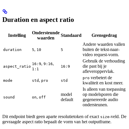
Duration en aspect ratio
Ondersteunde
Instelling
Standaard
Grensgedrag
waarden
Andere waarden vallen
,
buiten de tekst-naar-
duration
5
10
5
video request-vorm.
Gebruik de verhouding
,
,
16:9
9:16
die past bij je
aspect_ratio
16:9
1:1
afleveroppervlak.
verbetert de
pro
,
mode
std
pro
std
kwaliteit en kost meer.
Is alleen van toepassing
model
op modelsporen die
,
sound
on
off
default
gegenereerde audio
ondersteunen.
Dit endpoint biedt geen aparte resolutietoken of exact
-veld. De
size
gevraagde aspect ratio bepaalt de vorm van het outputframe.