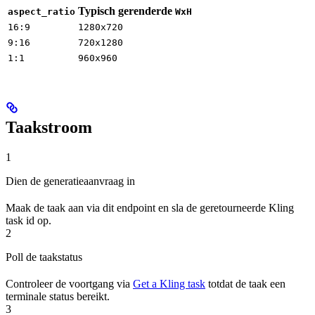
Typisch gerenderde
aspect_ratio
WxH
16:9
1280x720
9:16
720x1280
1:1
960x960
Taakstroom
1
Dien de generatieaanvraag in
Maak de taak aan via dit endpoint en sla de geretourneerde Kling
task id op.
2
Poll de taakstatus
Controleer de voortgang via
Get a Kling task
totdat de taak een
terminale status bereikt.
3