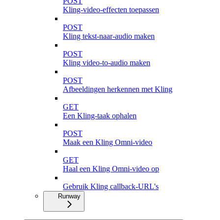
POST
Kling-video-effecten toepassen
POST
Kling tekst-naar-audio maken
POST
Kling video-to-audio maken
POST
Afbeeldingen herkennen met Kling
GET
Een Kling-taak ophalen
POST
Maak een Kling Omni-video
GET
Haal een Kling Omni-video op
Gebruik Kling callback-URL's
Runway