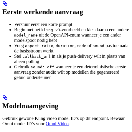
Eerste werkende aanvraag
Verstuur eerst een korte prompt
Begin met het
-voorbeeld en kies daarna een andere
kling-v3
uit de OpenAPI-enum wanneer je een ander
model_name
modelspoor nodig hebt
Voeg
,
,
of
pas toe nadat
aspect_ratio
duration
mode
sound
de basisstroom werkt
Stel
in als je push-delivery wilt in plaats van
callback_url
alleen polling
Gebruik
wanneer je een deterministische eerste
sound: off
aanvraag zonder audio wilt op modellen die gegenereerd
geluid ondersteunen
Modelnaamgeving
Gebruik gewone Kling video model ID’s op dit endpoint. Bewaar
Omni model ID’s voor
Omni Video
.