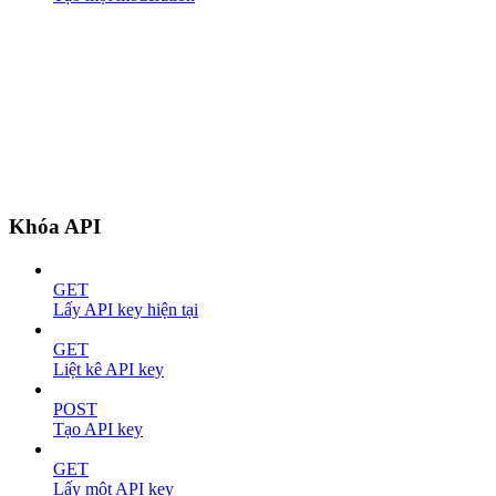
Khóa API
GET
Lấy API key hiện tại
GET
Liệt kê API key
POST
Tạo API key
GET
Lấy một API key