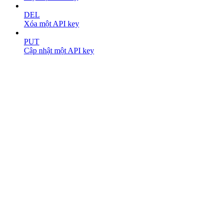
DEL
Xóa một API key
PUT
Cập nhật một API key