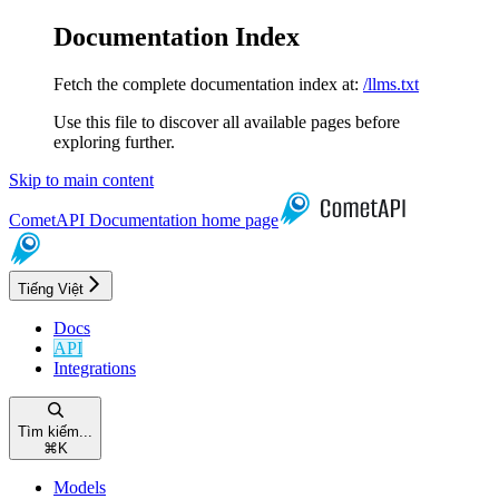
Documentation Index
Fetch the complete documentation index at:
/llms.txt
Use this file to discover all available pages before
exploring further.
Skip to main content
CometAPI Documentation
home page
Tiếng Việt
Docs
API
Integrations
Tìm kiếm...
⌘
K
Models