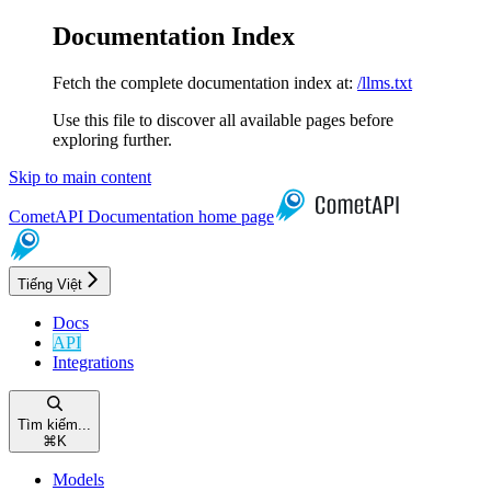
Documentation Index
Fetch the complete documentation index at:
/llms.txt
Use this file to discover all available pages before
exploring further.
Skip to main content
CometAPI Documentation
home page
Tiếng Việt
Docs
API
Integrations
Tìm kiếm...
⌘
K
Models