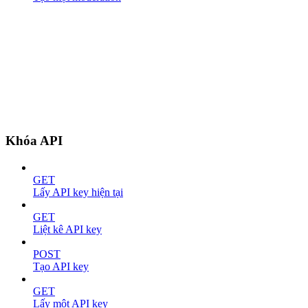
Khóa API
GET
Lấy API key hiện tại
GET
Liệt kê API key
POST
Tạo API key
GET
Lấy một API key