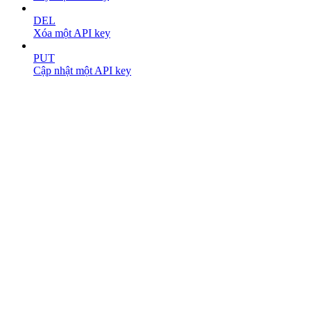
DEL
Xóa một API key
PUT
Cập nhật một API key