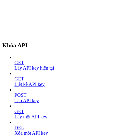
Khóa API
GET
Lấy API key hiện tại
GET
Liệt kê API key
POST
Tạo API key
GET
Lấy một API key
DEL
Xóa một API key