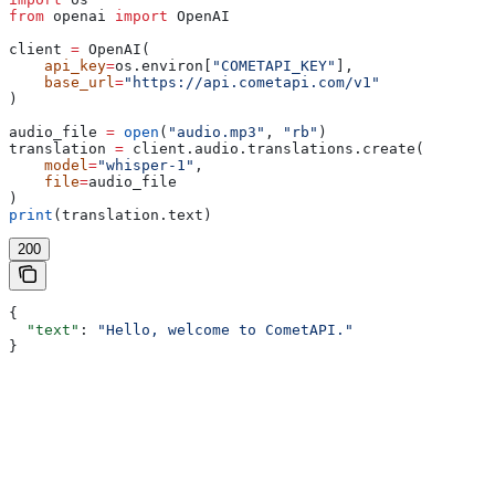
from
 openai 
import
 OpenAI
client 
=
 OpenAI(
    api_key
=
os.environ[
"COMETAPI_KEY"
],
    base_url
=
"https://api.cometapi.com/v1"
)
audio_file 
=
 open
(
"audio.mp3"
, 
"rb"
)
translation 
=
 client.audio.translations.create(
    model
=
"whisper-1"
,
    file
=
audio_file
)
print
(translation.text)
200
{
  "text"
: 
"Hello, welcome to CometAPI."
}