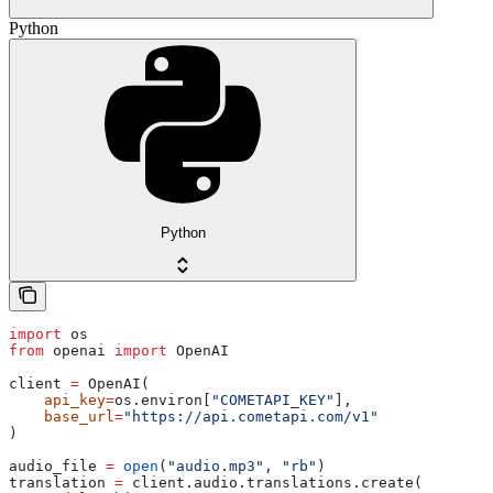
Python
Python
import
 os
from
 openai 
import
 OpenAI
client 
=
 OpenAI(
    api_key
=
os.environ[
"COMETAPI_KEY"
],
    base_url
=
"https://api.cometapi.com/v1"
)
audio_file 
=
 open
(
"audio.mp3"
, 
"rb"
)
translation 
=
 client.audio.translations.create(