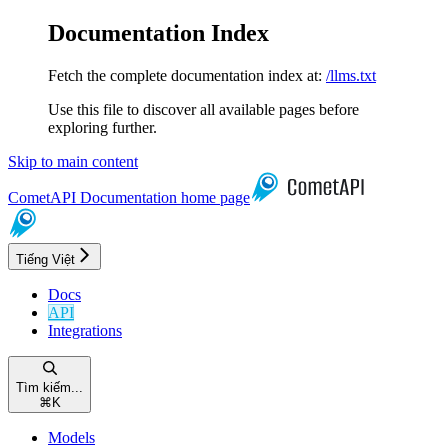
Documentation Index
Fetch the complete documentation index at:
/llms.txt
Use this file to discover all available pages before
exploring further.
Skip to main content
CometAPI Documentation
home page
Tiếng Việt
Docs
API
Integrations
Tìm kiếm...
⌘
K
Models