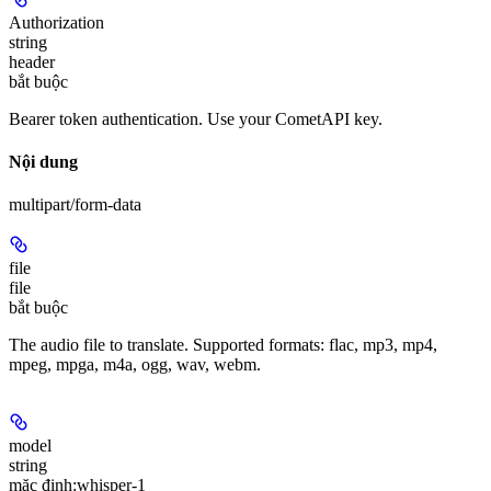
Authorization
string
header
bắt buộc
Bearer token authentication. Use your CometAPI key.
Nội dung
multipart/form-data
file
file
bắt buộc
The audio file to translate. Supported formats: flac, mp3, mp4,
mpeg, mpga, m4a, ogg, wav, webm.
model
string
mặc định:
whisper-1