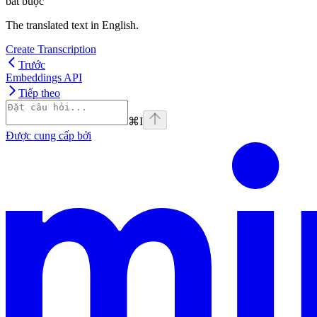
bắt buộc
The translated text in English.
Create Transcription
Trước
Embeddings API
Tiếp theo
⌘
I
Được cung cấp bởi