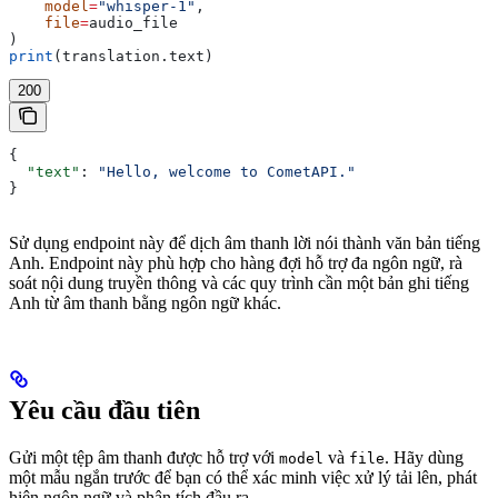
    model
=
"whisper-1"
,
    file
=
audio_file
)
print
(translation.text)
200
{
  "text"
: 
"Hello, welcome to CometAPI."
}
Sử dụng endpoint này để dịch âm thanh lời nói thành văn bản tiếng
Anh. Endpoint này phù hợp cho hàng đợi hỗ trợ đa ngôn ngữ, rà
soát nội dung truyền thông và các quy trình cần một bản ghi tiếng
Anh từ âm thanh bằng ngôn ngữ khác.
Yêu cầu đầu tiên
Gửi một tệp âm thanh được hỗ trợ với
và
. Hãy dùng
model
file
một mẫu ngắn trước để bạn có thể xác minh việc xử lý tải lên, phát
hiện ngôn ngữ và phân tích đầu ra.