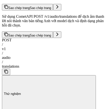
Sao chép trang
Sao chép trang
Sử dụng CometAPI POST /v1/audio/translations để dịch âm thanh
lời nói thành văn bản tiếng Anh với model dịch và định dạng phản
hồi đã chọn.
Sao chép trang
Sao chép trang
POST
/
v1
/
audio
/
translations
Thử nghiệm