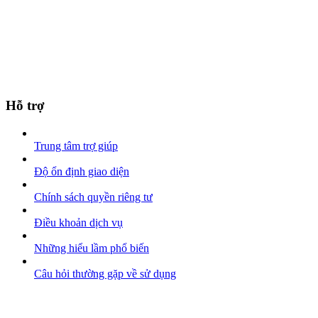
Hỗ trợ
Trung tâm trợ giúp
Độ ổn định giao diện
Chính sách quyền riêng tư
Điều khoản dịch vụ
Những hiểu lầm phổ biến
Câu hỏi thường gặp về sử dụng