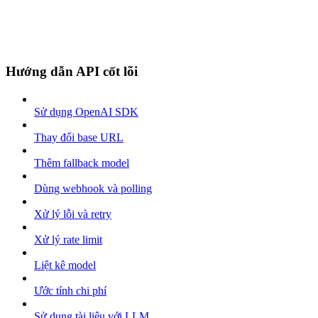
Hướng dẫn API cốt lõi
Sử dụng OpenAI SDK
Thay đổi base URL
Thêm fallback model
Dùng webhook và polling
Xử lý lỗi và retry
Xử lý rate limit
Liệt kê model
Ước tính chi phí
Sử dụng tài liệu với LLM