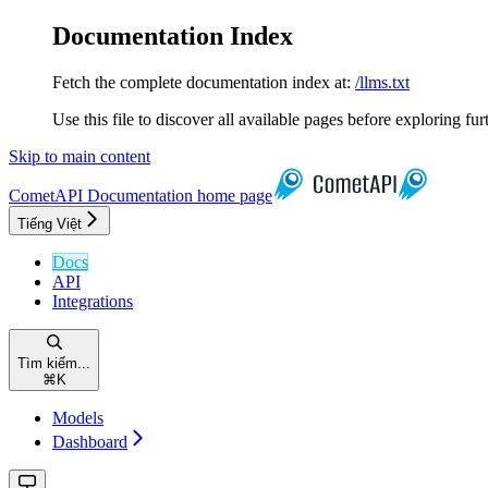
Documentation Index
Fetch the complete documentation index at:
/llms.txt
Use this file to discover all available pages before exploring fur
Skip to main content
CometAPI Documentation
home page
Tiếng Việt
Docs
API
Integrations
Tìm kiếm...
⌘
K
Models
Dashboard