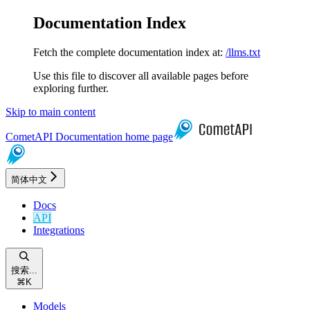
Documentation Index
Fetch the complete documentation index at:
/llms.txt
Use this file to discover all available pages before
exploring further.
Skip to main content
CometAPI Documentation
home page
简体中文
Docs
API
Integrations
搜索...
⌘
K
Models