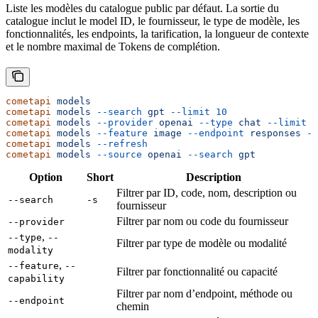
Liste les modèles du catalogue public par défaut. La sortie du
catalogue inclut le model ID, le fournisseur, le type de modèle, les
fonctionnalités, les endpoints, la tarification, la longueur de contexte
et le nombre maximal de Tokens de complétion.
cometapi
 models
cometapi
 models
 --search
 gpt
 --limit
 10
cometapi
 models
 --provider
 openai
 --type
 chat
 --limit
 1
cometapi
 models
 --feature
 image
 --endpoint
 responses
 --
cometapi
 models
 --refresh
cometapi
 models
 --source
 openai
 --search
 gpt
Option
Short
Description
Filtrer par ID, code, nom, description ou
--search
-s
fournisseur
Filtrer par nom ou code du fournisseur
--provider
,
--type
--
Filtrer par type de modèle ou modalité
modality
,
--feature
--
Filtrer par fonctionnalité ou capacité
capability
Filtrer par nom d’endpoint, méthode ou
--endpoint
chemin