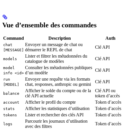
Vue d’ensemble des commandes
Command
Description
Auth
Envoyer un message de chat ou
chat
Clé API
démarrer le REPL de chat
[MESSAGE]
Lister et filtrer les métadonnées du
Clé API
models
catalogue de modèles
Consulter les métadonnées publiques
model
Clé API
d’un modèle
info <id>
Envoyer une requête via les formats
run
Clé API
chat, responses, anthropic ou gemini
[MODEL]
Afficher le solde du compte ou de la
Clé API ou
balance
clé API actuelle
token d’accès
Afficher le profil du compte
Token d’accès
account
Afficher les statistiques d’utilisation
Token d’accès
stats
Lister et rechercher des clés API
Token d’accès
tokens
Parcourir les journaux d’utilisation
Token d’accès
logs
avec des filtres