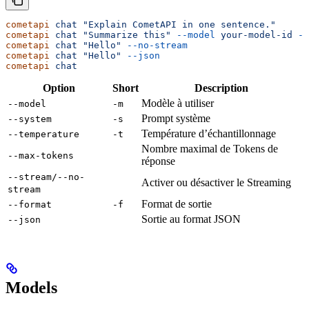
cometapi
 chat
 "Explain CometAPI in one sentence."
cometapi
 chat
 "Summarize this"
 --model
 your-model-id
 --
cometapi
 chat
 "Hello"
 --no-stream
cometapi
 chat
 "Hello"
 --json
cometapi
 chat
Option
Short
Description
Modèle à utiliser
--model
-m
Prompt système
--system
-s
Température d’échantillonnage
--temperature
-t
Nombre maximal de Tokens de
--max-tokens
réponse
--stream/--no-
Activer ou désactiver le Streaming
stream
Format de sortie
--format
-f
Sortie au format JSON
--json
Models