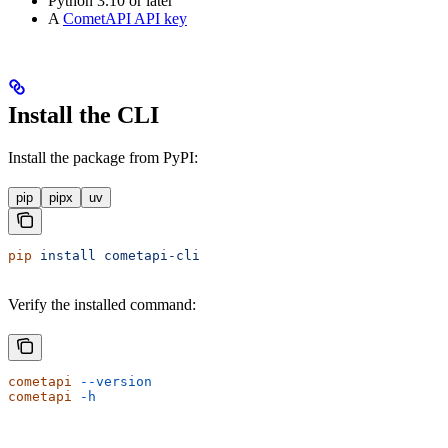
Python 3.10 or later
A
CometAPI API key
Install the CLI
Install the package from PyPI:
pip
pipx
uv
pip
 install
 cometapi-cli
Verify the installed command:
cometapi
 --version
cometapi
 -h