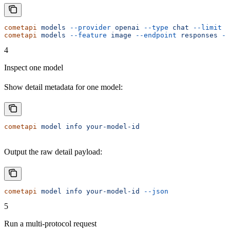
cometapi
 models
 --provider
 openai
 --type
 chat
 --limit
 1
cometapi
 models
 --feature
 image
 --endpoint
 responses
 --
4
Inspect one model
Show detail metadata for one model:
cometapi
 model
 info
 your-model-id
Output the raw detail payload:
cometapi
 model
 info
 your-model-id
 --json
5
Run a multi-protocol request