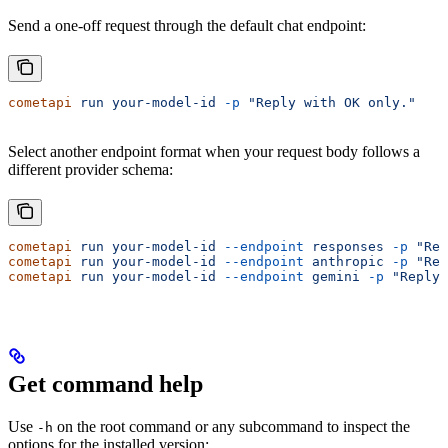
Send a one-off request through the default chat endpoint:
cometapi
 run
 your-model-id
 -p
 "Reply with OK only."
Select another endpoint format when your request body follows a
different provider schema:
cometapi
 run
 your-model-id
 --endpoint
 responses
 -p
 "Rep
cometapi
 run
 your-model-id
 --endpoint
 anthropic
 -p
 "Rep
cometapi
 run
 your-model-id
 --endpoint
 gemini
 -p
 "Reply 
Get command help
Use
on the root command or any subcommand to inspect the
-h
options for the installed version: