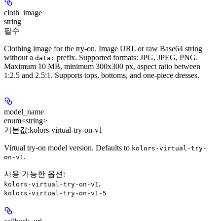
cloth_image
string
필수
Clothing image for the try-on. Image URL or raw Base64 string
without a
prefix. Supported formats: JPG, JPEG, PNG.
data:
Maximum 10 MB, minimum 300x300 px, aspect ratio between
1:2.5 and 2.5:1. Supports tops, bottoms, and one-piece dresses.
model_name
enum<string>
기본값:
kolors-virtual-try-on-v1
Virtual try-on model version. Defaults to
kolors-virtual-try-
.
on-v1
사용 가능한 옵션
:
,
kolors-virtual-try-on-v1
kolors-virtual-try-on-v1-5