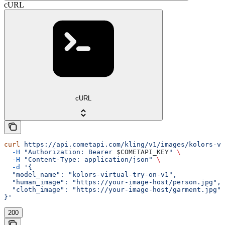
cURL
cURL
curl
 https://api.cometapi.com/kling/v1/images/kolors-vi
  -H
 "Authorization: Bearer 
$COMETAPI_KEY
"
 \
  -H
 "Content-Type: application/json"
 \
  -d
 '{
  "model_name": "kolors-virtual-try-on-v1",
  "human_image": "https://your-image-host/person.jpg",
  "cloth_image": "https://your-image-host/garment.jpg"
}'
200