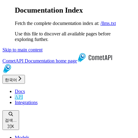
Documentation Index
Fetch the complete documentation index at:
/llms.txt
Use this file to discover all available pages before
exploring further.
Skip to main content
CometAPI Documentation
home page
한국어
Docs
API
Integrations
검색...
⌘
K
Models