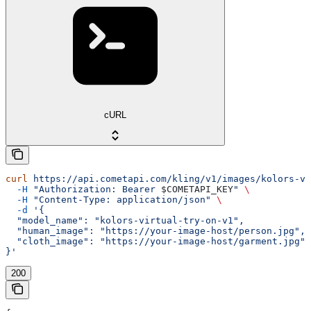
cURL
curl
 https://api.cometapi.com/kling/v1/images/kolors-vi
  -H
 "Authorization: Bearer 
$COMETAPI_KEY
"
 \
  -H
 "Content-Type: application/json"
 \
  -d
 '{
  "model_name": "kolors-virtual-try-on-v1",
  "human_image": "https://your-image-host/person.jpg",
  "cloth_image": "https://your-image-host/garment.jpg"
}'
200