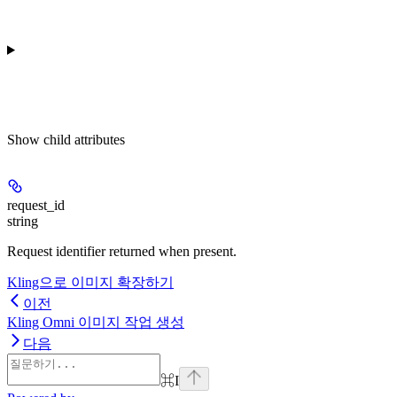
Show
child attributes
request_id
string
Request identifier returned when present.
Kling으로 이미지 확장하기
이전
Kling Omni 이미지 작업 생성
다음
⌘
I