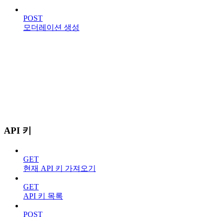
POST
모더레이션 생성
API 키
GET
현재 API 키 가져오기
GET
API 키 목록
POST