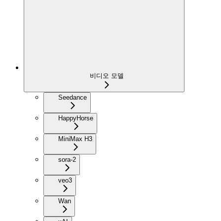
비디오 모델
Seedance
HappyHorse
MiniMax H3
sora-2
veo3
Wan