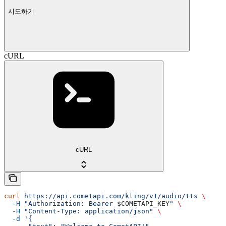
시도하기
cURL
cURL
curl
 https://api.cometapi.com/kling/v1/audio/tts
 \
  -H
 "Authorization: Bearer 
$COMETAPI_KEY
"
 \
  -H
 "Content-Type: application/json"
 \
  -d
 '{