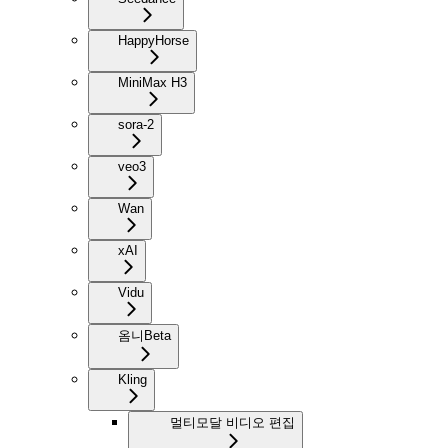
HappyHorse
MiniMax H3
sora-2
veo3
Wan
xAI
Vidu
옴니
Beta
Kling
멀티모달 비디오 편집