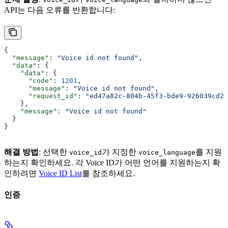
API는 다음 오류를 반환합니다:
{
  "message"
: 
"Voice id not found"
,
  "data"
: {
    "data"
: {
      "code"
: 
1201
,
      "message"
: 
"Voice id not found"
,
      "request_id"
: 
"ed47a82c-804b-45f3-bde9-926039cd25
    },
    "message"
: 
"Voice id not found"
  }
}
해결 방법
: 선택한
가 지정한
를 지원
voice_id
voice_language
하는지 확인하세요. 각 Voice ID가 어떤 언어를 지원하는지 확
인하려면
Voice ID List
를 참조하세요.
인증