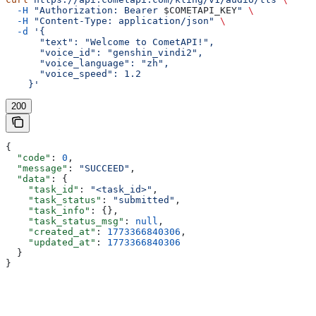
  -H
 "Authorization: Bearer 
$COMETAPI_KEY
"
 \
  -H
 "Content-Type: application/json"
 \
  -d
 '{
      "text": "Welcome to CometAPI!",
      "voice_id": "genshin_vindi2",
      "voice_language": "zh",
      "voice_speed": 1.2
    }'
200
{
  "code"
: 
0
,
  "message"
: 
"SUCCEED"
,
  "data"
: {
    "task_id"
: 
"<task_id>"
,
    "task_status"
: 
"submitted"
,
    "task_info"
: {},
    "task_status_msg"
: 
null
,
    "created_at"
: 
1773366840306
,
    "updated_at"
: 
1773366840306
  }
}