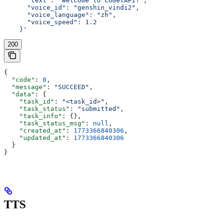
      "text": "Welcome to CometAPI!",
      "voice_id": "genshin_vindi2",
      "voice_language": "zh",
      "voice_speed": 1.2
    }'
200
{
  "code"
: 
0
,
  "message"
: 
"SUCCEED"
,
  "data"
: {
    "task_id"
: 
"<task_id>"
,
    "task_status"
: 
"submitted"
,
    "task_info"
: {},
    "task_status_msg"
: 
null
,
    "created_at"
: 
1773366840306
,
    "updated_at"
: 
1773366840306
  }
}
TTS