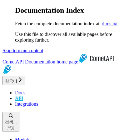
Documentation Index
Fetch the complete documentation index at:
/llms.txt
Use this file to discover all available pages before
exploring further.
Skip to main content
CometAPI Documentation
home page
한국어
Docs
API
Integrations
검색...
⌘
K
Models