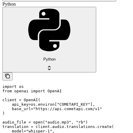
Python
Python
import os

from openai import OpenAI

client = OpenAI(

    api_key=os.environ["COMETAPI_KEY"],

    base_url="https://api.cometapi.com/v1"

)

audio_file = open("audio.mp3", "rb")

translation = client.audio.translations.create(

    model="whisper-1",
