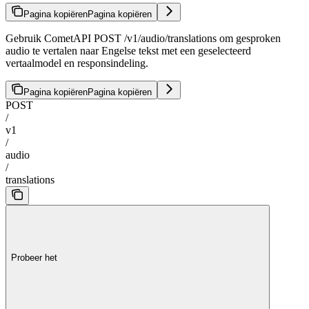
Pagina kopiëren
Pagina kopiëren
Gebruik CometAPI POST /v1/audio/translations om gesproken
audio te vertalen naar Engelse tekst met een geselecteerd
vertaalmodel en responsindeling.
Pagina kopiëren
Pagina kopiëren
POST
/
v1
/
audio
/
translations
Probeer het