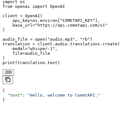
import os

from openai import OpenAI

client = OpenAI(

    api_key=os.environ["COMETAPI_KEY"],

    base_url="https://api.cometapi.com/v1"

)

audio_file = open("audio.mp3", "rb")

translation = client.audio.translations.create(

    model="whisper-1",

    file=audio_file

)

print(translation.text)
200
{
  "text"
: 
"Hello, welcome to CometAPI."
}