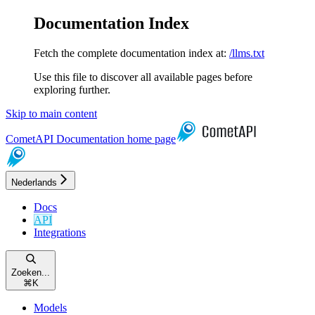
Documentation Index
Fetch the complete documentation index at:
/llms.txt
Use this file to discover all available pages before
exploring further.
Skip to main content
CometAPI Documentation
home page
Nederlands
Docs
API
Integrations
Zoeken...
⌘
K
Models