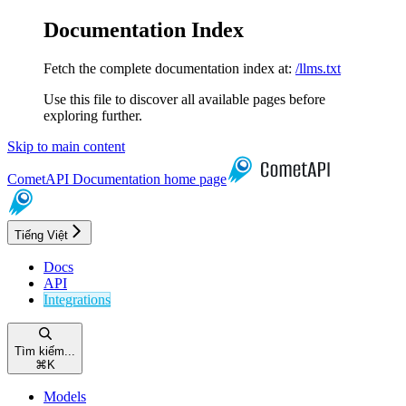
Documentation Index
Fetch the complete documentation index at:
/llms.txt
Use this file to discover all available pages before
exploring further.
Skip to main content
CometAPI Documentation
home page
Tiếng Việt
Docs
API
Integrations
Tìm kiếm...
⌘
K
Models