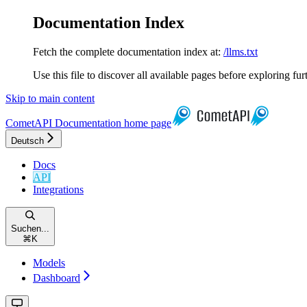
Documentation Index
Fetch the complete documentation index at:
/llms.txt
Use this file to discover all available pages before exploring fur
Skip to main content
CometAPI Documentation
home page
Deutsch
Docs
API
Integrations
Suchen...
⌘
K
Models
Dashboard