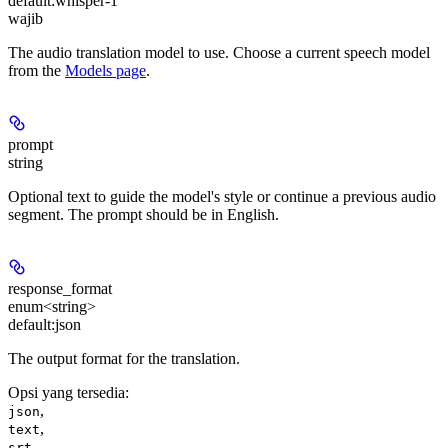
default:
whisper-1
wajib
The audio translation model to use. Choose a current speech model
from the
Models page
.
prompt
string
Optional text to guide the model's style or continue a previous audio
segment. The prompt should be in English.
response_format
enum<string>
default:
json
The output format for the translation.
Opsi yang tersedia
:
,
json
,
text
,
srt