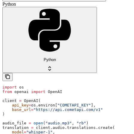
Python
Python
import
 os
from
 openai 
import
 OpenAI
client 
=
 OpenAI(
    api_key
=
os.environ[
"COMETAPI_KEY"
],
    base_url
=
"https://api.cometapi.com/v1"
)
audio_file 
=
 open
(
"audio.mp3"
, 
"rb"
)
translation 
=
 client.audio.translations.create(
    model
=
"whisper-1"
,