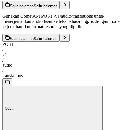
Salin halaman
Salin halaman
Gunakan CometAPI POST /v1/audio/translations untuk
menerjemahkan audio lisan ke teks bahasa Inggris dengan model
terjemahan dan format respons yang dipilih.
Salin halaman
Salin halaman
POST
/
v1
/
audio
/
translations
Coba