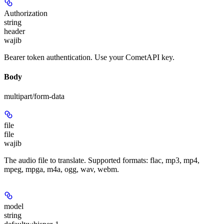
Authorization
string
header
wajib
Bearer token authentication. Use your CometAPI key.
Body
multipart/form-data
file
file
wajib
The audio file to translate. Supported formats: flac, mp3, mp4,
mpeg, mpga, m4a, ogg, wav, webm.
model
string