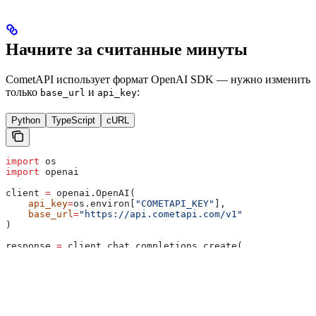
Начните за считанные минуты
CometAPI использует формат OpenAI SDK — нужно изменить
только
и
:
base_url
api_key
Python
TypeScript
cURL
import
 os
import
 openai
client 
=
 openai.OpenAI(
    api_key
=
os.environ[
"COMETAPI_KEY"
],
    base_url
=
"https://api.cometapi.com/v1"
)
response 
=
 client.chat.completions.create(
    model
=
"<MODEL_ID>"
,
    messages
=
[{
"role"
: 
"user"
, 
"content"
: 
"Hello!"
}]
)
print
(response.choices[
0
].message.content)