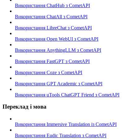
Використання ChatHub з CometAPI
Використання ChatAll з CometAPI
Використання LibreChat з CometAPI
Використання Open WebUI з CometAPI
Використання AnythingLLM з CometAPI
Використання FastGPT з CometAPI
Використання Coze з CometAPI
Використання GPT Academic з CometAPI
Використання uTools ChatGPT Friend з CometAPI
Переклад і мова
Використання Immersive Translation із CometAPI
Використання Eudic Translation з CometAPI