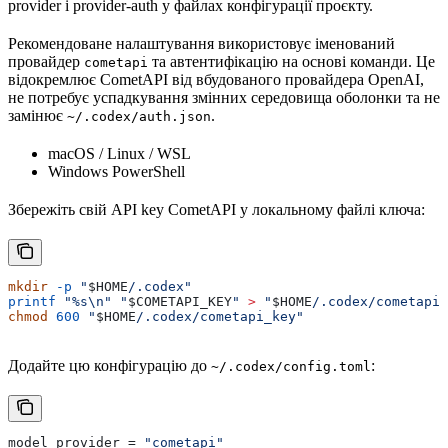
provider і provider-auth у файлах конфігурації проєкту.
Рекомендоване налаштування використовує іменований
провайдер
та автентифікацію на основі команди. Це
cometapi
відокремлює CometAPI від вбудованого провайдера OpenAI,
не потребує успадкування змінних середовища оболонки та не
замінює
.
~/.codex/auth.json
macOS / Linux / WSL
Windows PowerShell
Збережіть свій API key CometAPI у локальному файлі ключа:
mkdir
 -p
 "
$HOME
/.codex"
printf
 "%s\n"
 "
$COMETAPI_KEY
"
 >
 "
$HOME
/.codex/cometapi_
chmod
 600
 "
$HOME
/.codex/cometapi_key"
Додайте цю конфігурацію до
:
~/.codex/config.toml
model_provider
 = 
"cometapi"