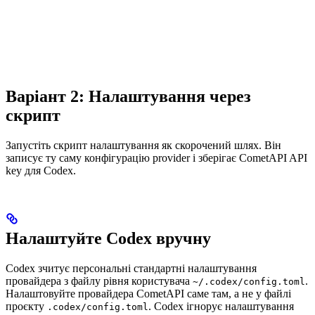
Варіант 2: Налаштування через
скрипт
Запустіть скрипт налаштування як скорочений шлях. Він
записує ту саму конфігурацію provider і зберігає CometAPI API
key для Codex.
Налаштуйте Codex вручну
Codex зчитує персональні стандартні налаштування
провайдера з файлу рівня користувача
.
~/.codex/config.toml
Налаштовуйте провайдера CometAPI саме там, а не у файлі
проєкту
. Codex ігнорує налаштування
.codex/config.toml