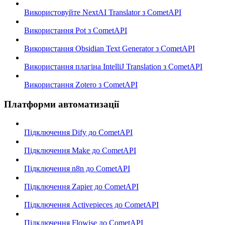
Використовуйте NextAI Translator з CometAPI
Використання Pot з CometAPI
Використання Obsidian Text Generator з CometAPI
Використання плагіна IntelliJ Translation з CometAPI
Використання Zotero з CometAPI
Платформи автоматизації
Підключення Dify до CometAPI
Підключення Make до CometAPI
Підключення n8n до CometAPI
Підключення Zapier до CometAPI
Підключення Activepieces до CometAPI
Підключення Flowise до CometAPI