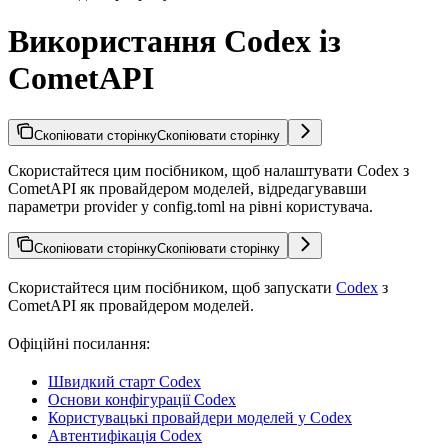
Використання Codex із
CometAPI
Скопіювати сторінку
Скопіювати сторінку
Скористайтеся цим посібником, щоб налаштувати Codex з
CometAPI як провайдером моделей, відредагувавши
параметри provider у config.toml на рівні користувача.
Скопіювати сторінку
Скопіювати сторінку
Скористайтеся цим посібником, щоб запускати
Codex
з
CometAPI як провайдером моделей.
Офіційні посилання:
Швидкий старт Codex
Основи конфігурації Codex
Користувацькі провайдери моделей у Codex
Автентифікація Codex