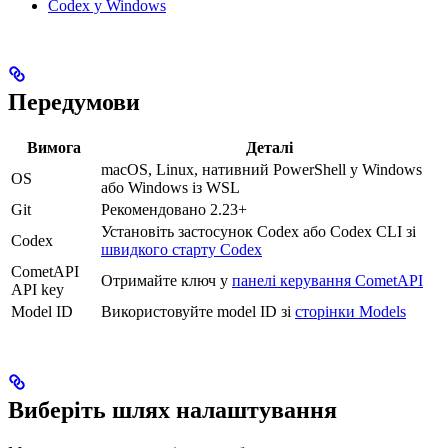
Codex у Windows
Передумови
Вимога
Деталі
macOS, Linux, нативний PowerShell у Windows
OS
або Windows із WSL
Git
Рекомендовано 2.23+
Установіть застосунок Codex або Codex CLI зі
Codex
швидкого старту Codex
CometAPI
Отримайте ключ у
панелі керування CometAPI
API key
Model ID
Використовуйте model ID зі
сторінки Models
Виберіть шлях налаштування