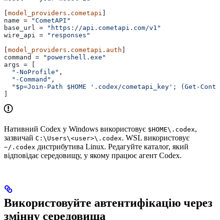
[
model_providers
.
cometapi
]
name
 = 
"CometAPI"
base_url
 = 
"https://api.cometapi.com/v1"
wire_api
 = 
"responses"
[
model_providers
.
cometapi
.
auth
]
command
 = 
"powershell.exe"
args
 = [
  "-NoProfile"
,
  "-Command"
,
  "$p=Join-Path $HOME '.codex/cometapi_key'; (Get-Conte
]
Нативний Codex у Windows використовує
,
$HOME\.codex
зазвичай
. WSL використовує
C:\Users\<user>\.codex
дистрибутива Linux. Редагуйте каталог, який
~/.codex
відповідає середовищу, у якому працює агент Codex.
Використовуйте автентифікацію через
змінну середовища