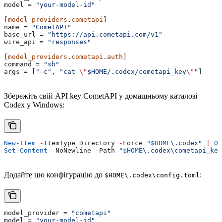
model
 = 
"your-model-id"
[
model_providers
.
cometapi
]
name
 = 
"CometAPI"
base_url
 = 
"https://api.cometapi.com/v1"
wire_api
 = 
"responses"
[
model_providers
.
cometapi
.
auth
]
command
 = 
"sh"
args
 = [
"-c"
, 
"cat 
\"
$HOME/.codex/cometapi_key
\"
"
]
Збережіть свій API key CometAPI у домашньому каталозі
Codex у Windows:
New-Item
 -
ItemType Directory 
-
Force 
"
$HOME
\.codex"
 |
 Ou
Set-Content
 -
NoNewline 
-
Path 
"
$HOME
\.codex\cometapi_key
Додайте цю конфігурацію до
:
$HOME\.codex\config.toml
model_provider
 = 
"cometapi"
model
 = 
"your-model-id"