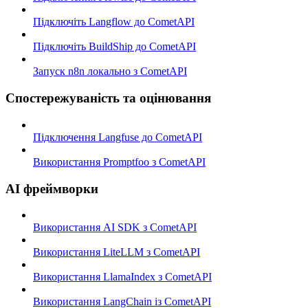
Підключіть Langflow до CometAPI
Підключіть BuildShip до CometAPI
Запуск n8n локально з CometAPI
Спостережуваність та оцінювання
Підключення Langfuse до CometAPI
Використання Promptfoo з CometAPI
AI фреймворки
Використання AI SDK з CometAPI
Використання LiteLLM з CometAPI
Використання LlamaIndex з CometAPI
Використання LangChain із CometAPI