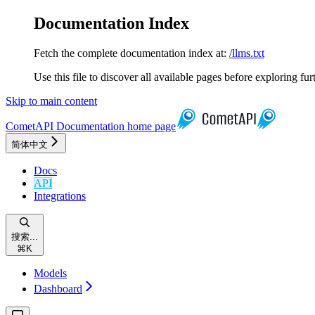
Documentation Index
Fetch the complete documentation index at:
/llms.txt
Use this file to discover all available pages before exploring fur
Skip to main content
CometAPI Documentation
home page
简体中文
Docs
API
Integrations
搜索...
⌘
K
Models
Dashboard