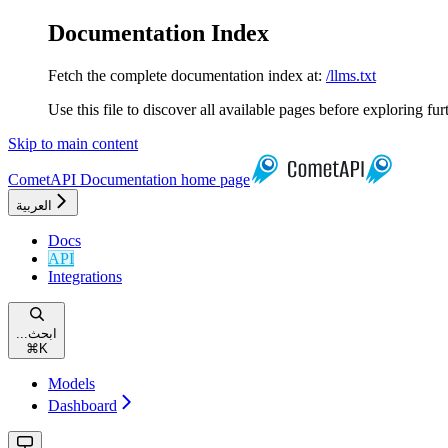
Documentation Index
Fetch the complete documentation index at:
/llms.txt
Use this file to discover all available pages before exploring fur
Skip to main content
CometAPI Documentation
home page
العربية
Docs
API
Integrations
...ابحث
⌘
K
Models
Dashboard