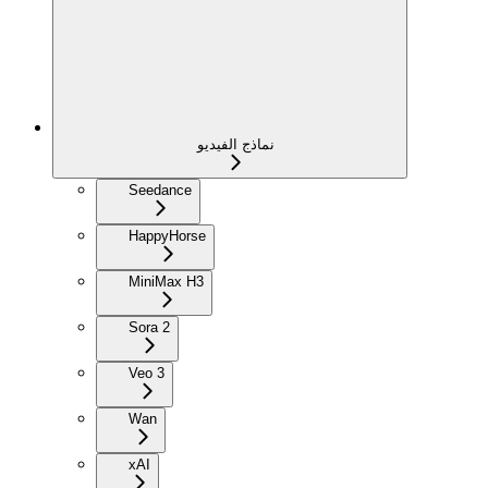
نماذج الفيديو
Seedance
HappyHorse
MiniMax H3
Sora 2
Veo 3
Wan
xAI