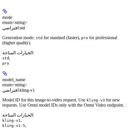
mode
enum<string>
std
افتراضي:
Generation mode.
for standard (faster),
for professional
std
pro
(higher quality).
:
الخيارات المتاحة
,
std
pro
model_name
enum<string>
kling-v1
افتراضي:
Model ID for this image-to-video request. Use
for new
kling-v3
requests. Use Omni model IDs only with the Omni Video endpoint.
:
الخيارات المتاحة
,
kling-v1
,
kling-v1-5