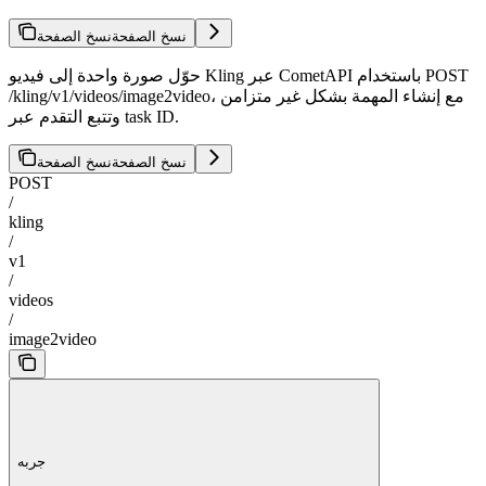
نسخ الصفحة
نسخ الصفحة
حوّل صورة واحدة إلى فيديو Kling عبر CometAPI باستخدام POST
/kling/v1/videos/image2video، مع إنشاء المهمة بشكل غير متزامن
وتتبع التقدم عبر task ID.
نسخ الصفحة
نسخ الصفحة
POST
/
kling
/
v1
/
videos
/
image2video
جربه