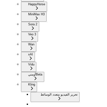
HappyHorse
MiniMax H3
Sora 2
Veo 3
Wan
xAI
Vidu
Beta
أومني
Kling
تحرير الفيديو متعدد الوسائط