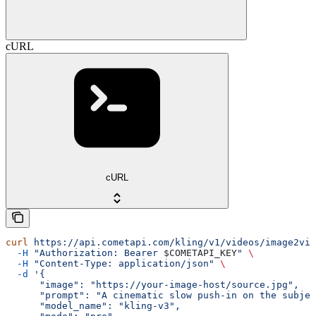
cURL
cURL
curl
 https://api.cometapi.com/kling/v1/videos/image2vid
  -H
 "Authorization: Bearer 
$COMETAPI_KEY
"
 \
  -H
 "Content-Type: application/json"
 \
  -d
 '{
      "image": "https://your-image-host/source.jpg",
      "prompt": "A cinematic slow push-in on the subjec
      "model_name": "kling-v3",