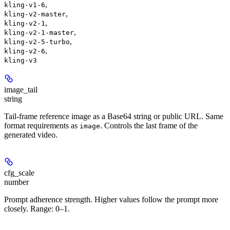
,
kling-v1-6
,
kling-v2-master
,
kling-v2-1
,
kling-v2-1-master
,
kling-v2-5-turbo
,
kling-v2-6
kling-v3
image_tail
string
Tail-frame reference image as a Base64 string or public URL. Same
format requirements as
. Controls the last frame of the
image
generated video.
cfg_scale
number
Prompt adherence strength. Higher values follow the prompt more
closely. Range: 0–1.