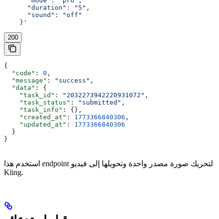
      "mode": "pro",
      "duration": "5",
      "sound": "off"
    }'
200
{
  "code"
: 
0
,
  "message"
: 
"success"
,
  "data"
: {
    "task_id"
: 
"2032273942220931072"
,
    "task_status"
: 
"submitted"
,
    "task_info"
: {},
    "created_at"
: 
1773366840306
,
    "updated_at"
: 
1773366840306
  }
}
استخدم هذا endpoint لتحريك صورة مصدر واحدة وتحويلها إلى فيديو
Kling.