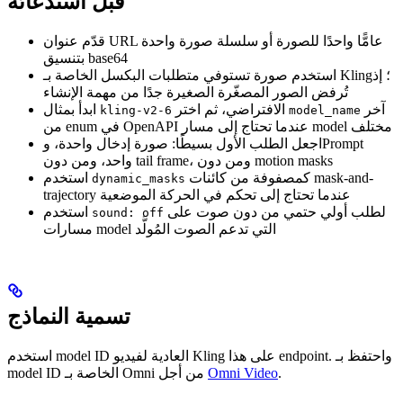
قبل استدعائه
قدّم عنوان URL عامًّا واحدًا للصورة أو سلسلة صورة واحدة
بتنسيق base64
استخدم صورة تستوفي متطلبات البكسل الخاصة بـ Kling؛ إذ
تُرفض الصور المصغّرة الصغيرة جدًا من مهمة الإنشاء
آخر
الافتراضي، ثم اختر
ابدأ بمثال
kling-v2-6
model_name
من enum في OpenAPI عندما تحتاج إلى مسار model مختلف
اجعل الطلب الأول بسيطًا: صورة إدخال واحدة، وPrompt
واحد، ومن دون tail frame، ومن دون motion masks
كمصفوفة من كائنات mask-and-
استخدم
dynamic_masks
trajectory عندما تحتاج إلى تحكم في الحركة الموضعية
لطلب أولي حتمي من دون صوت على
استخدم
sound: off
مسارات model التي تدعم الصوت المُولَّد
تسمية النماذج
استخدم model ID العادية لفيديو Kling على هذا endpoint. واحتفظ بـ
.
Omni Video
model ID الخاصة بـ Omni من أجل