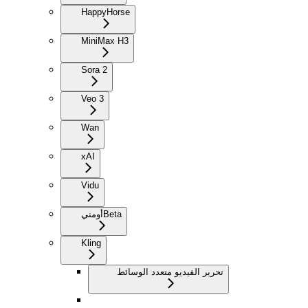
HappyHorse
MiniMax H3
Sora 2
Veo 3
Wan
xAI
Vidu
Beta
أومني
Kling
تحرير الفيديو متعدد الوسائط