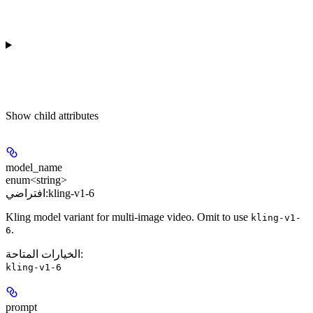
Show
child attributes
model_name
enum<string>
kling-v1-6
افتراضي:
Kling model variant for multi-image video. Omit to use
kling-v1-
.
6
:
الخيارات المتاحة
kling-v1-6
prompt