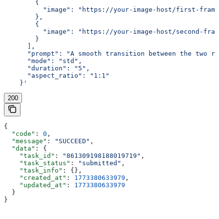
        {
          "image": "https://your-image-host/first-frame
        },
        {
          "image": "https://your-image-host/second-fram
        }
      ],
      "prompt": "A smooth transition between the two re
      "mode": "std",
      "duration": "5",
      "aspect_ratio": "1:1"
    }'
200
{
  "code"
: 
0
,
  "message"
: 
"SUCCEED"
,
  "data"
: {
    "task_id"
: 
"861309198188019719"
,
    "task_status"
: 
"submitted"
,
    "task_info"
: {},
    "created_at"
: 
1773380633979
,
    "updated_at"
: 
1773380633979
  }
}