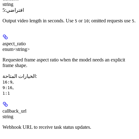
string
افتراضي:
5
Output video length in seconds. Use
or
; omitted requests use
.
5
10
5
aspect_ratio
enum<string>
Requested frame aspect ratio when the model needs an explicit
frame shape.
:
الخيارات المتاحة
,
16:9
,
9:16
1:1
callback_url
string
Webhook URL to receive task status updates.