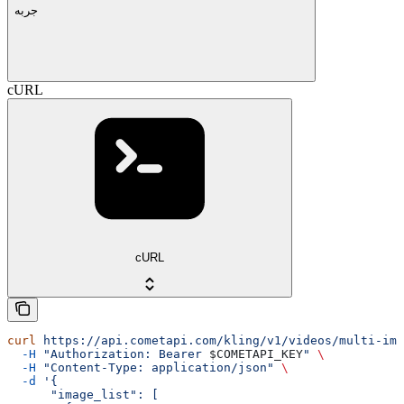
جربه
cURL
cURL
curl
 https://api.cometapi.com/kling/v1/videos/multi-ima
  -H
 "Authorization: Bearer 
$COMETAPI_KEY
"
 \
  -H
 "Content-Type: application/json"
 \
  -d
 '{
      "image_list": [