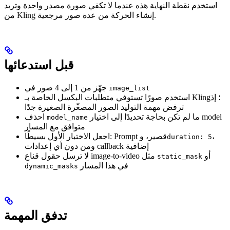
استخدم نقطة النهاية هذه عندما لا تكفي صورة مصدر واحدة وتريد
من Kling إنشاء الحركة من عدة صور مرجعية.
قبل استدعائها
جهّز من 1 إلى 4 صور في
image_list
استخدم صورًا تستوفي متطلبات البكسل الخاصة بـ Kling؛ إذ
ترفض مهمة التوليد الصور المصغّرة الصغيرة جدًا
ما لم تكن بحاجة تحديدًا إلى اختيار model
احذف
model_name
متوافق مع المسار
،
اجعل الاختبار الأول بسيطًا: Prompt قصير، و
duration: 5
ومن دون أي إعدادات callback إضافية
أو
لا ترسل حقول قناع image-to-video مثل
static_mask
في هذا المسار
dynamic_masks
تدفق المهمة