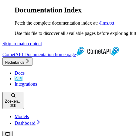
Documentation Index
Fetch the complete documentation index at:
/llms.txt
Use this file to discover all available pages before exploring fur
Skip to main content
CometAPI Documentation
home page
Nederlands
Docs
API
Integrations
Zoeken...
⌘
K
Models
Dashboard