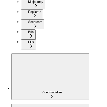
Midjourney
Replicate
Seedream
Bria
Flux
Videomodellen