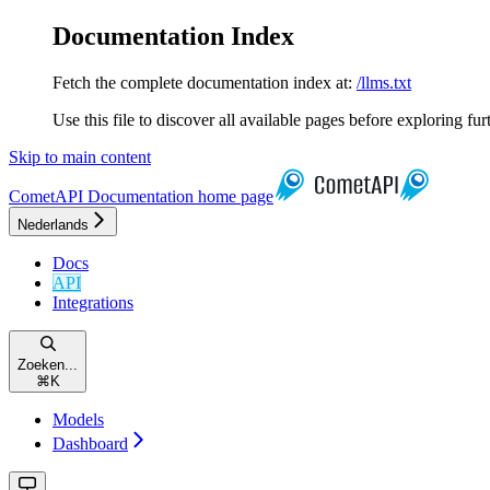
Documentation Index
Fetch the complete documentation index at:
/llms.txt
Use this file to discover all available pages before exploring fur
Skip to main content
CometAPI Documentation
home page
Nederlands
Docs
API
Integrations
Zoeken...
⌘
K
Models
Dashboard