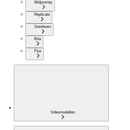
Midjourney
Replicate
Seedream
Bria
Flux
Videomodellen