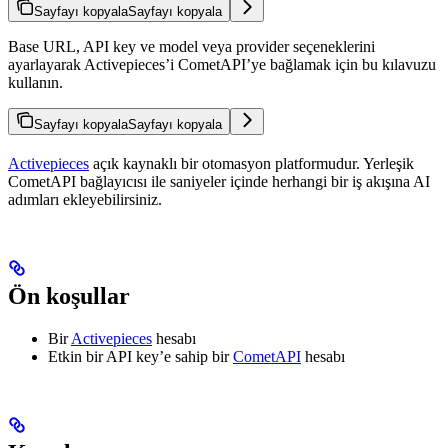
Sayfayı kopyala
Sayfayı kopyala
Base URL, API key ve model veya provider seçeneklerini
ayarlayarak Activepieces’i CometAPI’ye bağlamak için bu kılavuzu
kullanın.
Sayfayı kopyala
Sayfayı kopyala
Activepieces
açık kaynaklı bir otomasyon platformudur. Yerleşik
CometAPI bağlayıcısı ile saniyeler içinde herhangi bir iş akışına AI
adımları ekleyebilirsiniz.
Ön koşullar
Bir
Activepieces
hesabı
Etkin bir API key’e sahip bir
CometAPI
hesabı