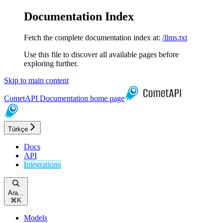
Documentation Index
Fetch the complete documentation index at:
/llms.txt
Use this file to discover all available pages before
exploring further.
Skip to main content
CometAPI Documentation
home page
Türkçe
Docs
API
Integrations
Ara...
⌘
K
Models