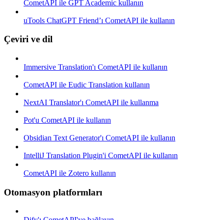
CometAPI ile GPT Academic kullanın
uTools ChatGPT Friend’ı CometAPI ile kullanın
Çeviri ve dil
Immersive Translation'ı CometAPI ile kullanın
CometAPI ile Eudic Translation kullanın
NextAI Translator'ı CometAPI ile kullanma
Pot'u CometAPI ile kullanın
Obsidian Text Generator'ı CometAPI ile kullanın
IntelliJ Translation Plugin'i CometAPI ile kullanın
CometAPI ile Zotero kullanın
Otomasyon platformları
Dify'ı CometAPI'ye bağlayın