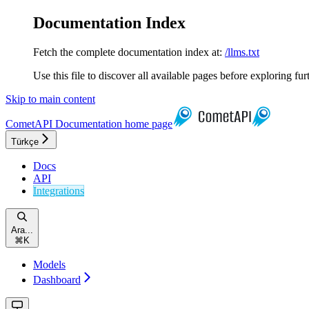
Documentation Index
Fetch the complete documentation index at:
/llms.txt
Use this file to discover all available pages before exploring fur
Skip to main content
CometAPI Documentation
home page
Türkçe
Docs
API
Integrations
Ara...
⌘
K
Models
Dashboard