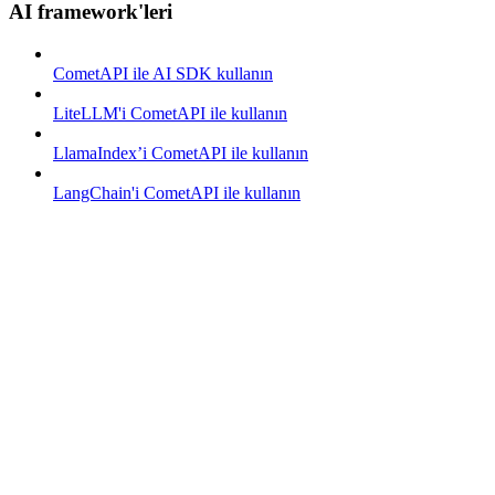
AI framework'leri
CometAPI ile AI SDK kullanın
LiteLLM'i CometAPI ile kullanın
LlamaIndex’i CometAPI ile kullanın
LangChain'i CometAPI ile kullanın