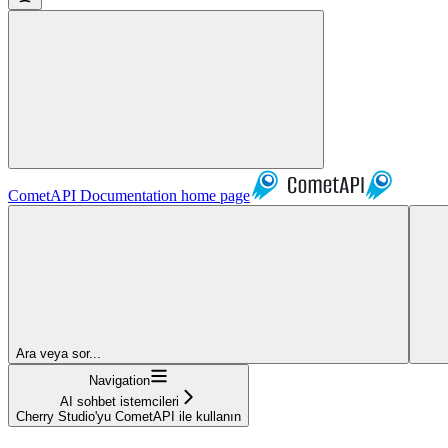
CometAPI Documentation
home page
Ara veya sor...
Navigation
AI sohbet istemcileri
Cherry Studio'yu CometAPI ile kullanın