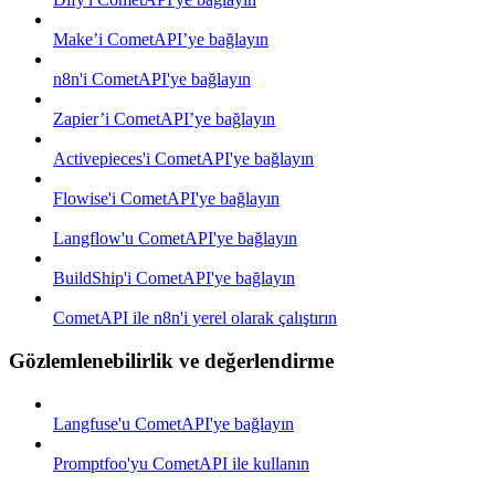
Make’i CometAPI’ye bağlayın
n8n'i CometAPI'ye bağlayın
Zapier’i CometAPI’ye bağlayın
Activepieces'i CometAPI'ye bağlayın
Flowise'i CometAPI'ye bağlayın
Langflow'u CometAPI'ye bağlayın
BuildShip'i CometAPI'ye bağlayın
CometAPI ile n8n'i yerel olarak çalıştırın
Gözlemlenebilirlik ve değerlendirme
Langfuse'u CometAPI'ye bağlayın
Promptfoo'yu CometAPI ile kullanın