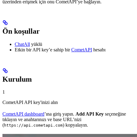
üzerinden erişmek için onu CometAPI’ye bağlayın.
Ön koşullar
ChatAll
yüklü
Etkin bir API key’e sahip bir
CometAPI
hesabı
Kurulum
1
CometAPI API key'inizi alın
CometAPI dashboard
’ına giriş yapın.
Add API Key
seçeneğine
tıklayın ve anahtarınızı ve base URL’nizi
(
) kopyalayın.
https://api.cometapi.com