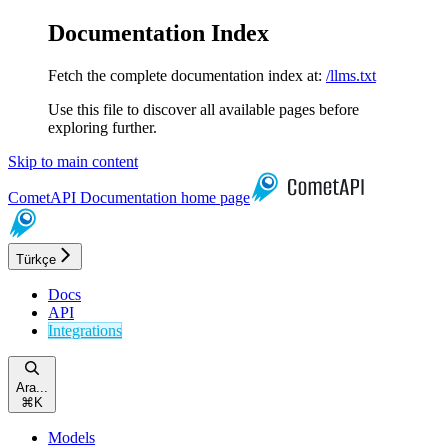
Documentation Index
Fetch the complete documentation index at:
/llms.txt
Use this file to discover all available pages before
exploring further.
Skip to main content
CometAPI Documentation
home page
Türkçe
Docs
API
Integrations
Ara...
⌘
K
Models