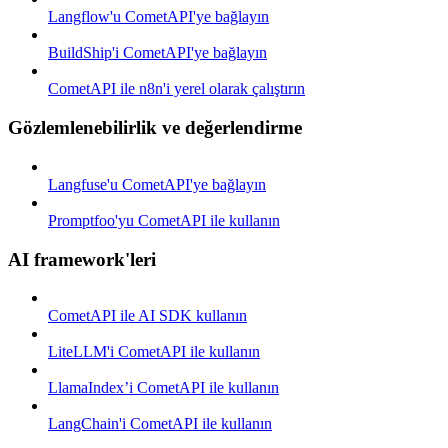
Langflow'u CometAPI'ye bağlayın
BuildShip'i CometAPI'ye bağlayın
CometAPI ile n8n'i yerel olarak çalıştırın
Gözlemlenebilirlik ve değerlendirme
Langfuse'u CometAPI'ye bağlayın
Promptfoo'yu CometAPI ile kullanın
AI framework'leri
CometAPI ile AI SDK kullanın
LiteLLM'i CometAPI ile kullanın
LlamaIndex’i CometAPI ile kullanın
LangChain'i CometAPI ile kullanın