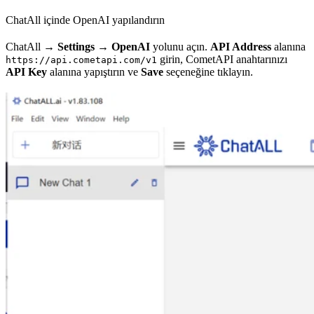
ChatAll içinde OpenAI yapılandırın
ChatAll →
Settings
→
OpenAI
yolunu açın.
API Address
alanına
girin, CometAPI anahtarınızı
https://api.cometapi.com/v1
API Key
alanına yapıştırın ve
Save
seçeneğine tıklayın.