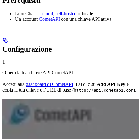
Prerequisiti
LibreChat —
cloud
,
self-hosted
o locale
Un account
CometAPI
con una chiave API attiva
Configurazione
1
Ottieni la tua chiave API CometAPI
Accedi alla
dashboard di CometAPI
. Fai clic su
Add API Key
e
copia la tua chiave e l’URL di base (
).
https://api.cometapi.com