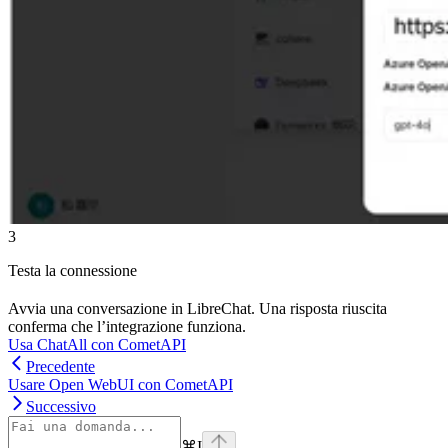
3
Testa la connessione
Avvia una conversazione in LibreChat. Una risposta riuscita
conferma che l’integrazione funziona.
Usa ChatAll con CometAPI
Precedente
Usare Open WebUI con CometAPI
Successivo
⌘
I