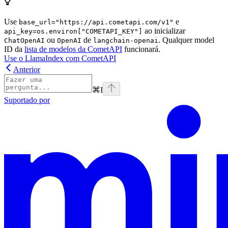
Use
e
base_url="https://api.cometapi.com/v1"
ao inicializar
api_key=os.environ["COMETAPI_KEY"]
ou
de
. Qualquer model
ChatOpenAI
OpenAI
langchain-openai
ID da
lista de modelos da CometAPI
funcionará.
Use o LlamaIndex com CometAPI
Anterior
⌘
I
Suportado por