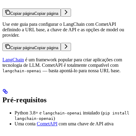
Copiar página
Copiar página
Use este guia para configurar o LangChain com CometAPI
definindo a URL base, a chave de API e as opções de model ou
provider.
Copiar página
Copiar página
LangChain
é um framework popular para criar aplicações com
tecnologia de LLM. CometAPI é totalmente compatível com
— basta apontá-lo para nossa URL base.
langchain-openai
Pré-requisitos
Python 3.8+ e
instalado (
langchain-openai
pip install
)
langchain-openai
Uma conta
CometAPI
com uma chave de API ativa