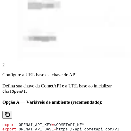
2
Configure a URL base e a chave de API
Defina sua chave da CometAPI e a URL base ao inicializar
.
ChatOpenAI
Opção A — Variáveis de ambiente (recomendado)
:
export
 OPENAI_API_KEY
=
$COMETAPI_KEY
export
 OPENAI_API_BASE
=
https
://
api
.
cometapi
.
com
/
v1