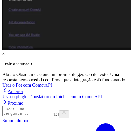
3
Teste a conexão
Abra o Obsidian e acione um prompt de geração de texto. Uma
resposta bem-sucedida confirma que a integração está funcionando.
Usar o Pot com CometAPI
Anterior
Usar o plugin Translation do IntelliJ com o CometAPI
Próximo
⌘
I
Suportado por