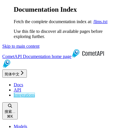
Documentation Index
Fetch the complete documentation index at:
/llms.txt
Use this file to discover all available pages before
exploring further.
Skip to main content
CometAPI Documentation
home page
简体中文
Docs
API
Integrations
搜索...
⌘
K
Models