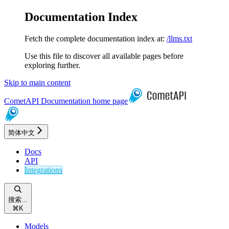
Documentation Index
Fetch the complete documentation index at:
/llms.txt
Use this file to discover all available pages before
exploring further.
Skip to main content
CometAPI Documentation
home page
简体中文
Docs
API
Integrations
搜索...
⌘
K
Models