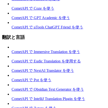
CometAPI で Coze を使う
CometAPI で GPT Academic を使う
CometAPI で uTools ChatGPT Friend を使う
翻訳と言語
CometAPI で Immersive Translation を使う
CometAPI で Eudic Translation を使用する
CometAPI で NextAI Translator を使う
CometAPI で Pot を使う
CometAPI で Obsidian Text Generator を使う
CometAPI で IntelliJ Translation Plugin を使う