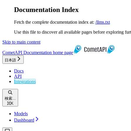
Documentation Index
Fetch the complete documentation index at:
/llms.txt
Use this file to discover all available pages before exploring fur
Skip to main content
CometAPI Documentation
home page
日本語
Docs
API
Integrations
検索...
⌘
K
Models
Dashboard