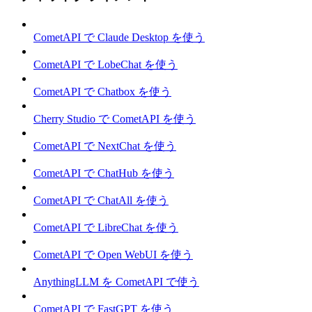
CometAPI で Claude Desktop を使う
CometAPI で LobeChat を使う
CometAPI で Chatbox を使う
Cherry Studio で CometAPI を使う
CometAPI で NextChat を使う
CometAPI で ChatHub を使う
CometAPI で ChatAll を使う
CometAPI で LibreChat を使う
CometAPI で Open WebUI を使う
AnythingLLM を CometAPI で使う
CometAPI で FastGPT を使う